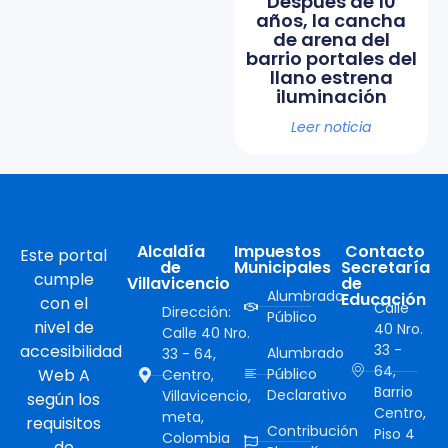
Después de 10
años, la cancha
de arena del
barrio portales del
llano estrena
iluminación
Leer noticia
Alcaldía
Impuestos
Contacto
Este portal
de
Municipales
Secretaría
cumple
Villavicencio
de
Alumbrado
Educación
con el
Calle
Dirección:
Público
nivel de
40 Nro.
Calle 40 Nro.
accesibilidad
33 -
Alumbrado
33 - 64,
64,
Web A
Público
Centro,
Barrio
Declarativo
Villavicencio,
según los
Centro,
meta,
requisitos
Contribución
Piso 4
Colombia
de