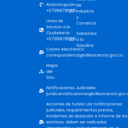
Anticorrupción:
de
+573168785931
Industría
y
Línea de
Comercio
Servicio a la
Ciudadanía:
Sobretasa
+573168785931
a la
Gasolina
Correo electrónico:
correspondencia@villavicencio.gov.co
Mapa
del
Sitio
Notificaciones Judiciales:
juridicanotificaciones@villavicencio.gov.
Acciones de tutela: Las notificaciones
judiciales, requerimientos previos,
incidentes de desacato e informe de los
sectores, deben ser radicadas
únicamente y exclusivamente en el