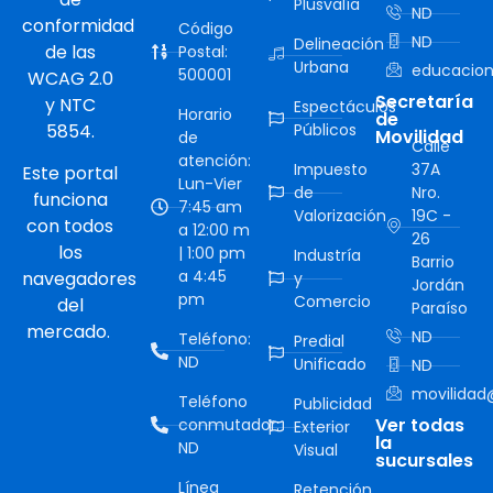
Plusvalía
ND
conformidad
Código
ND
Delineación
de las
Postal:
Urbana
educacion
500001
WCAG 2.0
Secretaría
y NTC
Espectáculos
Horario
de
5854.
Públicos
Movilidad
de
Calle
atención:
Impuesto
37A
Este portal
Lun-Vier
de
Nro.
funciona
7:45 am
Valorización
19C -
con todos
a 12:00 m
26
los
| 1:00 pm
Industría
Barrio
a 4:45
navegadores
y
Jordán
pm
Comercio
del
Paraíso
mercado.
ND
Teléfono:
Predial
ND
Unificado
ND
movilidad@
Teléfono
Publicidad
Ver todas
conmutador:
Exterior
la
ND
Visual
sucursales
Línea
Retención