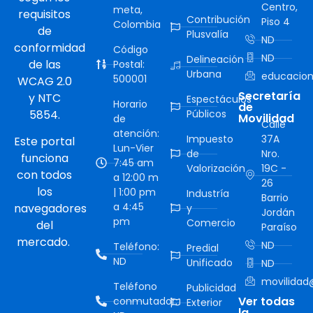
Centro,
meta,
requisitos
Contribución
Piso 4
Colombia
de
Plusvalía
ND
conformidad
Código
ND
Delineación
de las
Postal:
Urbana
educacion
500001
WCAG 2.0
Secretaría
y NTC
Espectáculos
Horario
de
5854.
Públicos
Movilidad
de
Calle
atención:
Impuesto
37A
Este portal
Lun-Vier
de
Nro.
funciona
7:45 am
Valorización
19C -
con todos
a 12:00 m
26
los
| 1:00 pm
Industría
Barrio
a 4:45
navegadores
y
Jordán
pm
Comercio
del
Paraíso
mercado.
ND
Teléfono:
Predial
ND
Unificado
ND
movilidad@
Teléfono
Publicidad
Ver todas
conmutador:
Exterior
la