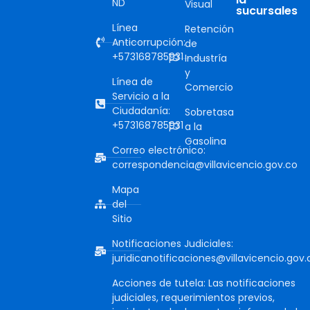
ND
Visual
sucursales
Línea
Retención
Anticorrupción:
de
+573168785931
Industría
y
Línea de
Comercio
Servicio a la
Ciudadanía:
Sobretasa
+573168785931
a la
Gasolina
Correo electrónico:
correspondencia@villavicencio.gov.co
Mapa
del
Sitio
Notificaciones Judiciales:
juridicanotificaciones@villavicencio.gov.
Acciones de tutela: Las notificaciones
judiciales, requerimientos previos,