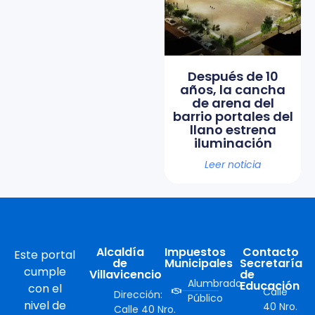
Después de 10
años, la cancha
de arena del
barrio portales del
llano estrena
iluminación
Leer noticia
Alcaldía
Impuestos
Contacto
Este portal
de
Municipales
Secretaría
cumple
Villavicencio
de
Alumbrado
Educación
con el
Calle
Dirección:
Público
nivel de
40 Nro.
Calle 40 Nro.