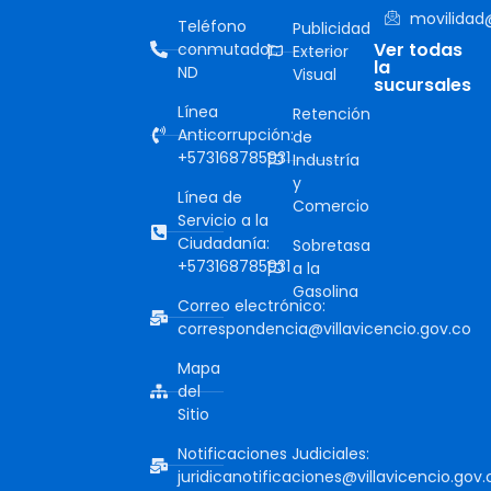
movilidad@
Teléfono
Publicidad
Ver todas
conmutador:
Exterior
la
ND
Visual
sucursales
Línea
Retención
Anticorrupción:
de
+573168785931
Industría
y
Línea de
Comercio
Servicio a la
Ciudadanía:
Sobretasa
+573168785931
a la
Gasolina
Correo electrónico:
correspondencia@villavicencio.gov.co
Mapa
del
Sitio
Notificaciones Judiciales:
juridicanotificaciones@villavicencio.gov.