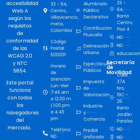
accesibilidad
33 -
Alumbrado
33 - 64,
64,
Web A
Público
Centro,
Barrio
Declarativo
Villavicencio,
según los
Centro,
meta,
requisitos
Contribución
Piso 4
Colombia
de
Plusvalía
ND
conformidad
Código
ND
Delineación
de las
Postal:
Urbana
educacion
500001
WCAG 2.0
Secretaría
y NTC
Espectáculos
Horario
de
5854.
Públicos
Movilidad
de
Calle
atención:
Impuesto
37A
Este portal
Lun-Vier
de
Nro.
funciona
7:45 am
Valorización
19C -
con todos
a 12:00 m
26
los
| 1:00 pm
Industría
Barrio
a 4:45
navegadores
y
Jordán
pm
Comercio
del
Paraíso
mercado.
ND
Teléfono:
Predial
ND
Unificado
ND