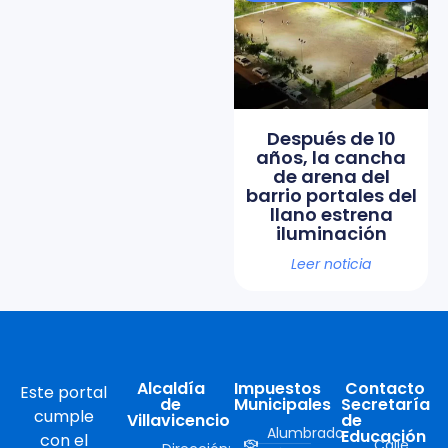
Después de 10
años, la cancha
de arena del
barrio portales del
llano estrena
iluminación
Leer noticia
Alcaldía
Impuestos
Contacto
Este portal
de
Municipales
Secretaría
cumple
Villavicencio
de
Alumbrado
Educación
con el
Calle