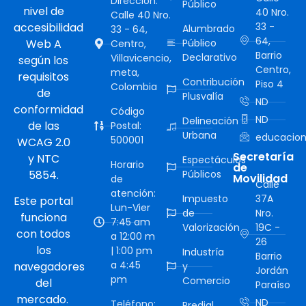
Dirección:
Público
nivel de
40 Nro.
Calle 40 Nro.
accesibilidad
33 -
Alumbrado
33 - 64,
64,
Web A
Público
Centro,
Barrio
Declarativo
Villavicencio,
según los
Centro,
meta,
requisitos
Contribución
Piso 4
Colombia
de
Plusvalía
ND
conformidad
Código
ND
Delineación
de las
Postal:
Urbana
educacion
500001
WCAG 2.0
Secretaría
y NTC
Espectáculos
Horario
de
5854.
Públicos
Movilidad
de
Calle
atención:
Impuesto
37A
Este portal
Lun-Vier
de
Nro.
funciona
7:45 am
Valorización
19C -
con todos
a 12:00 m
26
los
| 1:00 pm
Industría
Barrio
a 4:45
navegadores
y
Jordán
pm
Comercio
del
Paraíso
mercado.
ND
Teléfono:
Predial