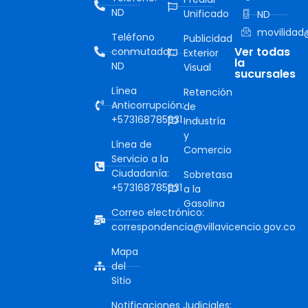
ND
Unificado
ND
movilidad@
Teléfono
Publicidad
Ver todas
conmutador:
Exterior
la
ND
Visual
sucursales
Línea
Retención
Anticorrupción:
de
+573168785931
Industría
y
Línea de
Comercio
Servicio a la
Ciudadanía:
Sobretasa
+573168785931
a la
Gasolina
Correo electrónico:
correspondencia@villavicencio.gov.co
Mapa
del
Sitio
Notificaciones Judiciales: