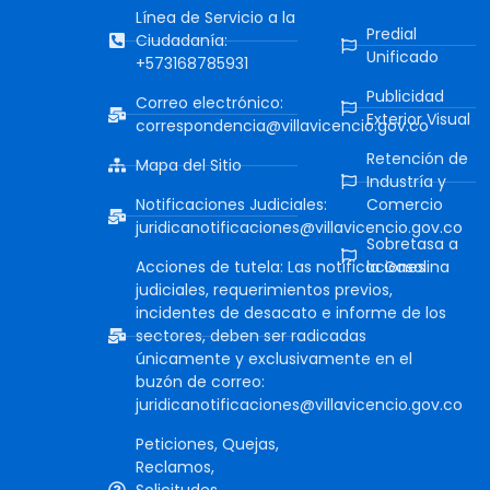
Línea de Servicio a la
Predial
Ciudadanía:
Unificado
+573168785931
Publicidad
Correo electrónico:
Exterior Visual
correspondencia@villavicencio.gov.co
Retención de
Mapa del Sitio
Industría y
Notificaciones Judiciales:
Comercio
juridicanotificaciones@villavicencio.gov.co
Sobretasa a
Acciones de tutela: Las notificaciones
la Gasolina
judiciales, requerimientos previos,
incidentes de desacato e informe de los
sectores, deben ser radicadas
únicamente y exclusivamente en el
buzón de correo:
juridicanotificaciones@villavicencio.gov.co
Peticiones, Quejas,
Reclamos,
Solicitudes,