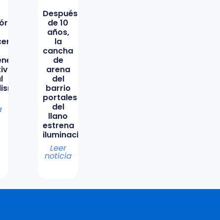
Después
órica
de 10
años,
icencio
la
cancha
ene
de
tiva
arena
l
del
lismo
barrio
portales
del
a
llano
estrena
iluminación
Leer
noticia