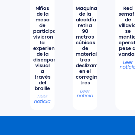
Niños
Maquinaria
Red
de la
de la
semaf
mesa
alcaldía
de
de
retira
Villav
participación
90
se
vivieron
metros
manti
la
cúbicos
opera
experiencia
de
pese a
de la
material
vanda
discapacidad
tras
Leer
visual
deslizamiento
notici
a
en el
través
corregimiento
del
tres
braille
Leer
noticia
Leer
noticia