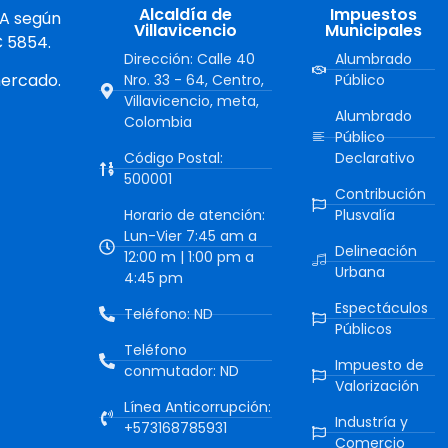
Alcaldía de
Impuestos
 A según
Villavicencio
Municipales
C 5854.
Dirección: Calle 40
Alumbrado
mercado.
Nro. 33 - 64, Centro,
Público
Villavicencio, meta,
Alumbrado
Colombia
Público
Código Postal:
Declarativo
500001
Contribución
Horario de atención:
Plusvalía
Lun-Vier 7:45 am a
Delineación
12:00 m | 1:00 pm a
Urbana
4:45 pm
Espectáculos
Teléfono: ND
Públicos
Teléfono
Impuesto de
conmutador: ND
Valorización
Línea Anticorrupción:
Industría y
+573168785931
Comercio