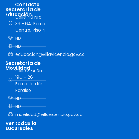
Contacto
Secretaría de
Educación
Calle 40 Nro.
33 - 64, Barrio
Centro, Piso 4
ND
ND
educacion@villavicencio.gov.co
Secretaría de
Movilidad
Calle 37A Nro.
19C - 26
Barrio Jordán
Paraíso
ND
ND
movilidad@villavicencio.gov.co
Ver todas la
sucursales