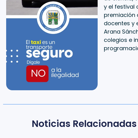
y el festiva
premiación 
docentes y e
Arana Sánche
colegios e i
programac
Noticias Relacionadas