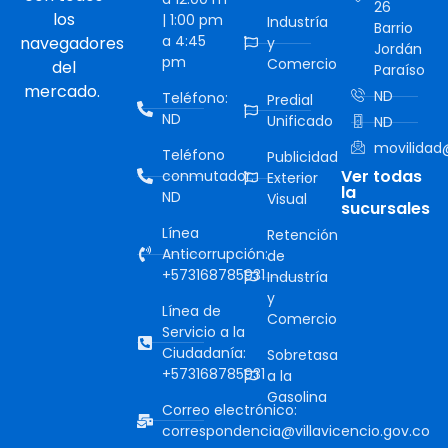
26
los
| 1:00 pm
Industría
Barrio
a 4:45
navegadores
y
Jordán
pm
Comercio
del
Paraíso
mercado.
ND
Teléfono:
Predial
ND
Unificado
ND
movilidad@
Teléfono
Publicidad
Ver todas
conmutador:
Exterior
la
ND
Visual
sucursales
Línea
Retención
Anticorrupción:
de
+573168785931
Industría
y
Línea de
Comercio
Servicio a la
Ciudadanía:
Sobretasa
+573168785931
a la
Gasolina
Correo electrónico:
correspondencia@villavicencio.gov.co