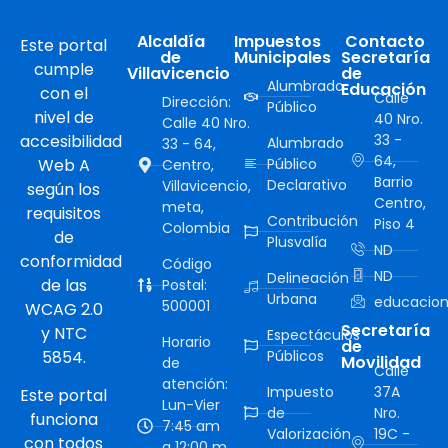
Alcaldía
Impuestos
Contacto
Este portal
de
Municipales
Secretaría
cumple
Villavicencio
de
Alumbrado
Educación
con el
Calle
Dirección:
Público
nivel de
40 Nro.
Calle 40 Nro.
accesibilidad
33 -
Alumbrado
33 - 64,
64,
Web A
Público
Centro,
Barrio
Declarativo
Villavicencio,
según los
Centro,
meta,
requisitos
Contribución
Piso 4
Colombia
de
Plusvalía
ND
conformidad
Código
ND
Delineación
de las
Postal:
Urbana
educacion
500001
WCAG 2.0
Secretaría
y NTC
Espectáculos
Horario
de
5854.
Públicos
Movilidad
de
Calle
atención:
Impuesto
37A
Este portal
Lun-Vier
de
Nro.
funciona
7:45 am
Valorización
19C -
con todos
a 12:00 m