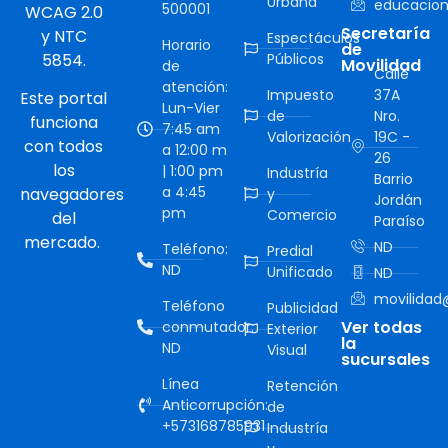
Urbana
educacion
500001
WCAG 2.0
Secretaría
y NTC
Espectáculos
Horario
de
5854.
Públicos
Movilidad
de
Calle
atención:
Impuesto
37A
Este portal
Lun-Vier
de
Nro.
funciona
7:45 am
Valorización
19C -
con todos
a 12:00 m
26
los
| 1:00 pm
Industría
Barrio
a 4:45
navegadores
y
Jordán
pm
Comercio
del
Paraíso
mercado.
ND
Teléfono:
Predial
ND
Unificado
ND
movilidad@
Teléfono
Publicidad
Ver todas
conmutador:
Exterior
la
ND
Visual
sucursales
Línea
Retención
Anticorrupción:
de
+573168785931
Industría