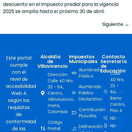
descuento en el impuesto predial para la vigencia
2025 se amplía hasta el próximo 30 de abril.
Siguiente
→
Alcaldía
Impuestos
Contacto
Este portal
de
Municipales
Secretaría
cumple
Villavicencio
de
Alumbrado
Educación
con el
Calle
Dirección:
Público
nivel de
40 Nro.
Calle 40 Nro.
accesibilidad
33 -
Alumbrado
33 - 64,
64,
Web A
Público
Centro,
Barrio
Declarativo
Villavicencio,
según los
Centro,
meta,
requisitos
Contribución
Piso 4
Colombia
de
Plusvalía
ND
conformidad
Código
ND
Delineación
de las
Postal: