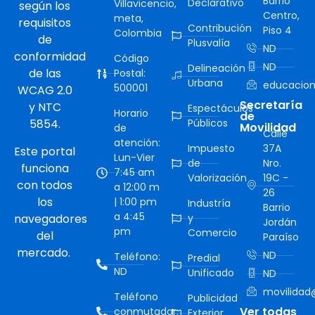
Barrio
Declarativo
Villavicencio,
según los
Centro,
meta,
requisitos
Contribución
Piso 4
Colombia
de
Plusvalía
ND
conformidad
Código
ND
Delineación
de las
Postal:
Urbana
educacion
500001
WCAG 2.0
Secretaría
y NTC
Espectáculos
Horario
de
5854.
Públicos
Movilidad
de
Calle
atención:
Impuesto
37A
Este portal
Lun-Vier
de
Nro.
funciona
7:45 am
Valorización
19C -
con todos
a 12:00 m
26
los
| 1:00 pm
Industría
Barrio
a 4:45
navegadores
y
Jordán
pm
Comercio
del
Paraíso
mercado.
ND
Teléfono:
Predial
ND
Unificado
ND
movilidad@
Teléfono
Publicidad
Ver todas
conmutador:
Exterior