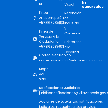
la
ND
Visual
sucursales
Línea
Retención
Anticorrupción:
de
+573168785931
Industría
y
Línea de
Comercio
Servicio a la
Ciudadanía:
Sobretasa
+573168785931
a la
Gasolina
Correo electrónico:
correspondencia@villavicencio.gov.co
Mapa
del
Sitio
Notificaciones Judiciales:
juridicanotificaciones@villavicencio.gov.
Acciones de tutela: Las notificaciones
judiciales, requerimientos previos,