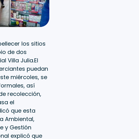
llecer los sitios
bio de dos
Villa Julia.El
erciantes puedan
este miércoles, se
formales, así
de recolección,
sa el
dicó que esta
a Ambiental,
te y Gestión
onal explicó que