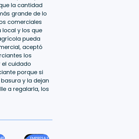
que la cantidad
más grande de lo
los comerciales
 local y los que
oagrícola pueda
omercial, aceptó
ciantes los
 el cuidado
iante porque si
 basura y la dejan
le a regalarla, los
RÍA
EMPRESA DE