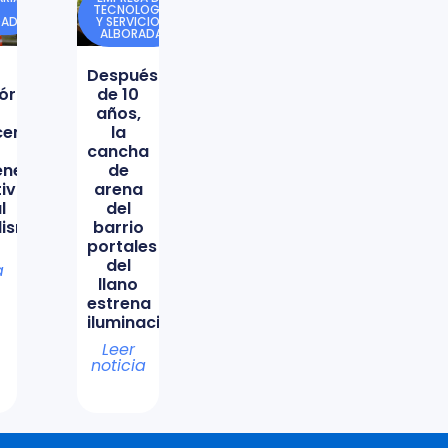
TECNOLOGÍA
DAD
Y SERVICIOS
ALBORADA
Después
órica
de 10
años,
icencio
la
cancha
ene
de
tiva
arena
l
del
lismo
barrio
portales
del
a
llano
estrena
iluminación
Leer
noticia