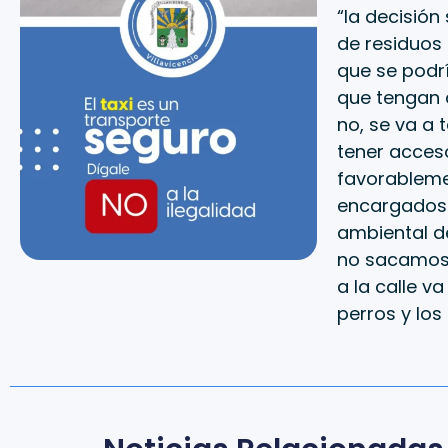
“la decisión
de residuos
que se podr
que tengan a
no, se va a 
tener acceso
favorableme
encargados d
ambiental d
no sacamos l
a la calle v
perros y los