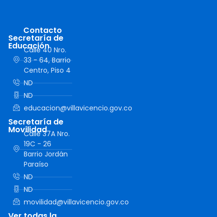
Contacto
Secretaría de
Educación
Calle 40 Nro.
33 - 64, Barrio
Centro, Piso 4
ND
ND
educacion@villavicencio.gov.co
Secretaría de
Movilidad
Calle 37A Nro.
19C - 26
Barrio Jordán
Paraíso
ND
ND
movilidad@villavicencio.gov.co
Ver todas la