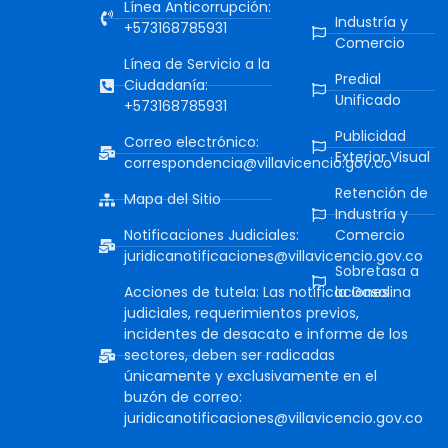
Línea Anticorrupción:
Industría y
+573168785931
Comercio
Línea de Servicio a la
Predial
Ciudadanía:
Unificado
+573168785931
Publicidad
Correo electrónico:
Exterior Visual
correspondencia@villavicencio.gov.co
Retención de
Mapa del Sitio
Industría y
Notificaciones Judiciales:
Comercio
juridicanotificaciones@villavicencio.gov.co
Sobretasa a
Acciones de tutela: Las notificaciones
la Gasolina
judiciales, requerimientos previos,
incidentes de desacato e informe de los
sectores, deben ser radicadas
únicamente y exclusivamente en el
buzón de correo:
juridicanotificaciones@villavicencio.gov.co