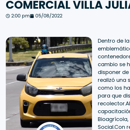
COMERCIAL VILLA JULI
2:00 pm
05/08/2022
Dentro de la
emblemáticos
contenedores
cambio se h
disponer de 
realizó una 
como los ha
para que di
recolector.A
capacitació
Bioagrícola,
Social.Con r