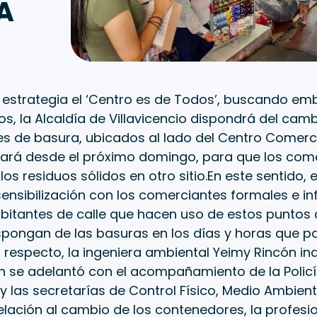
A
 estrategia el ‘Centro es de Todos’, buscando embe
, la Alcaldía de Villavicencio dispondrá del cam
 de basura, ubicados al lado del Centro Comercial 
ará desde el próximo domingo, para que los com
los residuos sólidos en otro sitio.En este sentido, 
sensibilización con los comerciantes formales e in
bitantes de calle que hacen uso de estos puntos 
spongan de las basuras en los días y horas que pa
l respecto, la ingeniera ambiental Yeimy Rincón in
n se adelantó con el acompañamiento de la Policí
 y las secretarías de Control Físico, Medio Ambien
elación al cambio de los contenedores, la profesi