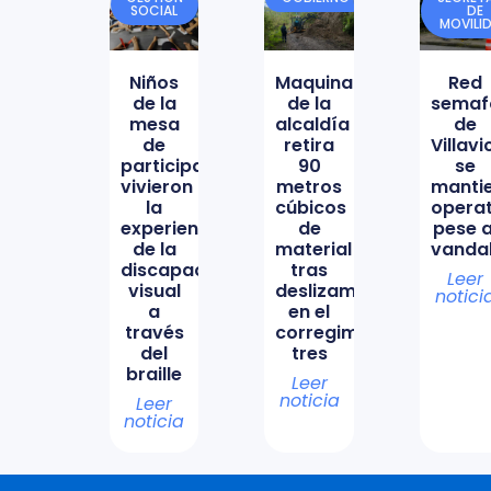
SOCIAL
DE
MOVILI
Niños
Maquinaria
Red
de la
de la
semaf
mesa
alcaldía
de
de
retira
Villav
participación
90
se
vivieron
metros
manti
la
cúbicos
opera
experiencia
de
pese a
de la
material
vanda
discapacidad
tras
Leer
visual
deslizamiento
notici
a
en el
través
corregimiento
del
tres
braille
Leer
noticia
Leer
noticia