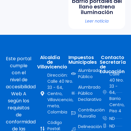
barrio portales del
llano estrena
iluminación
Leer noticia
Alcaldía
Impuestos
Contacto
Este portal
de
Municipales
Secretaría
cumple
Villavicencio
de
Alumbrado
Educación
con el
Calle
Dirección:
Público
nivel de
40 Nro.
Calle 40 Nro.
accesibilidad
33 -
Alumbrado
33 - 64,
64,
Web A
Público
Centro,
Barrio
Declarativo
Villavicencio,
según los
Centro,
meta,
requisitos
Contribución
Piso 4
Colombia
de
Plusvalía
ND
conformidad
Código
ND
Delineación
de las
Postal: