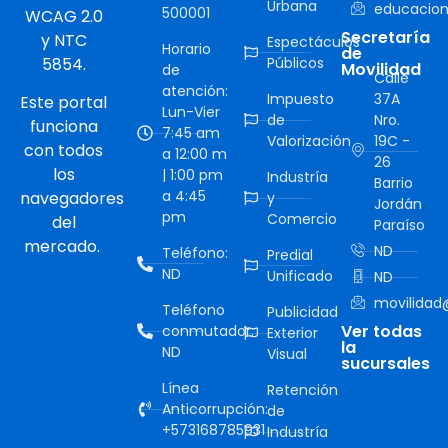
Urbana
educacion
500001
WCAG 2.0
Secretaría
y NTC
Espectáculos
Horario
de
5854.
Públicos
Movilidad
de
Calle
atención:
Impuesto
37A
Este portal
Lun-Vier
de
Nro.
funciona
7:45 am
Valorización
19C -
con todos
a 12:00 m
26
los
| 1:00 pm
Industría
Barrio
a 4:45
navegadores
y
Jordán
pm
Comercio
del
Paraíso
mercado.
ND
Teléfono:
Predial
ND
Unificado
ND
movilidad@
Teléfono
Publicidad
Ver todas
conmutador:
Exterior
la
ND
Visual
sucursales
Línea
Retención
Anticorrupción:
de
+573168785931
Industría