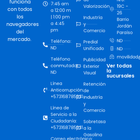
funciona
7:45 am
Valorización
19C -
con todos
a 12:00 m
26
los
| 1:00 pm
Industría
Barrio
a 4:45
navegadores
y
Jordán
pm
Comercio
del
Paraíso
mercado.
ND
Teléfono:
Predial
ND
Unificado
ND
movilidad@
Teléfono
Publicidad
Ver todas
conmutador:
Exterior
la
ND
Visual
sucursales
Línea
Retención
Anticorrupción:
de
+573168785931
Industría
y
Línea de
Comercio
Servicio a la
Ciudadanía:
Sobretasa
+573168785931
a la
Gasolina
Correo electrónico: