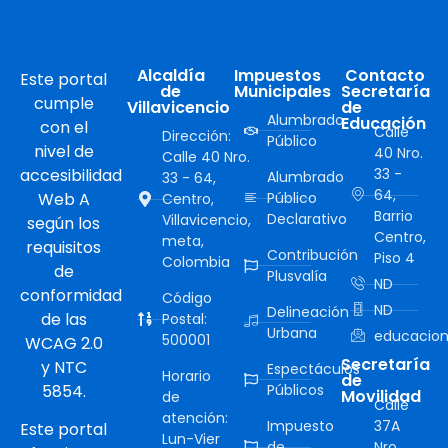
Alcaldía
Impuestos
Contacto
Este portal
de
Municipales
Secretaría
cumple
Villavicencio
de
Alumbrado
Educación
con el
Calle
Dirección:
Público
nivel de
40 Nro.
Calle 40 Nro.
accesibilidad
33 -
Alumbrado
33 - 64,
64,
Web A
Público
Centro,
Barrio
Declarativo
Villavicencio,
según los
Centro,
meta,
requisitos
Contribución
Piso 4
Colombia
de
Plusvalía
ND
conformidad
Código
ND
Delineación
de las
Postal:
Urbana
educacion
500001
WCAG 2.0
Secretaría
y NTC
Espectáculos
Horario
de
5854.
Públicos
Movilidad
de
Calle
atención:
Impuesto
37A
Este portal
Lun-Vier
de
Nro.