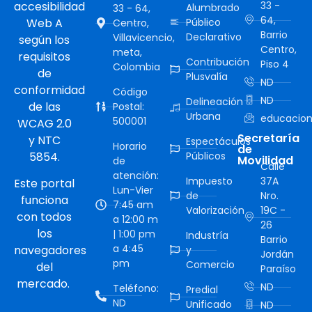
accesibilidad
33 -
Alumbrado
33 - 64,
64,
Web A
Público
Centro,
Barrio
Declarativo
Villavicencio,
según los
Centro,
meta,
requisitos
Contribución
Piso 4
Colombia
de
Plusvalía
ND
conformidad
Código
ND
Delineación
de las
Postal:
Urbana
educacion
500001
WCAG 2.0
Secretaría
y NTC
Espectáculos
Horario
de
5854.
Públicos
Movilidad
de
Calle
atención:
Impuesto
37A
Este portal
Lun-Vier
de
Nro.
funciona
7:45 am
Valorización
19C -
con todos
a 12:00 m
26
los
| 1:00 pm
Industría
Barrio
a 4:45
navegadores
y
Jordán
pm
Comercio
del
Paraíso
mercado.
ND
Teléfono:
Predial
ND
Unificado
ND