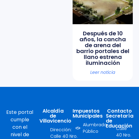
Después de 10
años, la cancha
de arena del
barrio portales del
llano estrena
iluminación
Leer noticia
Alcaldía
Impuestos
Contacto
Este portal
de
Municipales
Secretaría
cumple
Villavicencio
de
Alumbrado
Educación
con el
Calle
Dirección:
Público
nivel de
40 Nro.
Calle 40 Nro.