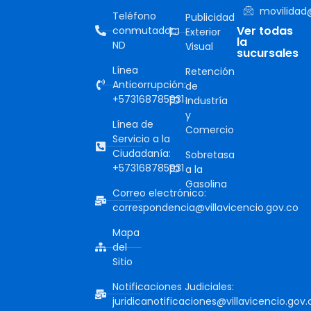
movilidad@
Teléfono
Publicidad
Ver todas
conmutador:
Exterior
la
ND
Visual
sucursales
Línea
Retención
Anticorrupción:
de
+573168785931
Industría
y
Línea de
Comercio
Servicio a la
Ciudadanía:
Sobretasa
+573168785931
a la
Gasolina
Correo electrónico:
correspondencia@villavicencio.gov.co
Mapa
del
Sitio
Notificaciones Judiciales:
juridicanotificaciones@villavicencio.gov.