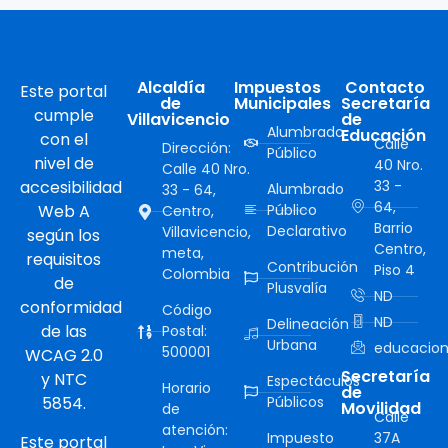
Alcaldía
Impuestos
Contacto
Este portal
de
Municipales
Secretaría
cumple
Villavicencio
de
Alumbrado
Educación
con el
Calle
Dirección:
Público
nivel de
40 Nro.
Calle 40 Nro.
accesibilidad
33 -
Alumbrado
33 - 64,
64,
Web A
Público
Centro,
Barrio
Declarativo
Villavicencio,
según los
Centro,
meta,
requisitos
Contribución
Piso 4
Colombia
de
Plusvalía
ND
conformidad
Código
ND
Delineación
de las
Postal:
Urbana
educacion
500001
WCAG 2.0
Secretaría
y NTC
Espectáculos
Horario
de
5854.
Públicos
Movilidad
de
Calle
atención:
Impuesto
37A
Este portal