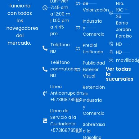
Lun-Vier
de
Nro.
funciona
7:45 am
Valorización
19C -
con todos
a 12:00 m
26
los
| 1:00 pm
Industría
Barrio
a 4:45
navegadores
y
Jordán
pm
Comercio
del
Paraíso
mercado.
ND
Teléfono:
Predial
ND
Unificado
ND
movilidad@
Teléfono
Publicidad
Ver todas
conmutador:
Exterior
la
ND
Visual
sucursales
Línea
Retención
Anticorrupción:
de
+573168785931
Industría
y
Línea de
Comercio
Servicio a la
Ciudadanía:
Sobretasa
+573168785931
a la
Gasolina