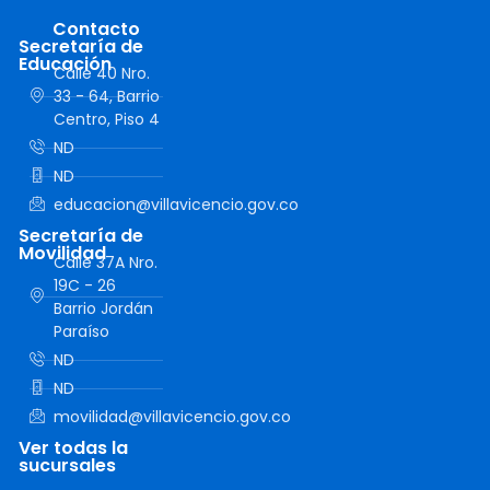
Contacto
Secretaría de
Educación
Calle 40 Nro.
33 - 64, Barrio
Centro, Piso 4
ND
ND
educacion@villavicencio.gov.co
Secretaría de
Movilidad
Calle 37A Nro.
19C - 26
Barrio Jordán
Paraíso
ND
ND
movilidad@villavicencio.gov.co
Ver todas la
sucursales