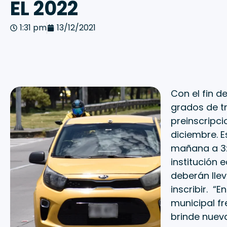
EL 2022
1:31 pm
13/12/2021
Con el fin d
grados de tr
preinscripci
diciembre. E
mañana a 3:0
institución 
deberán lle
inscribir. “
municipal fr
brinde nuev