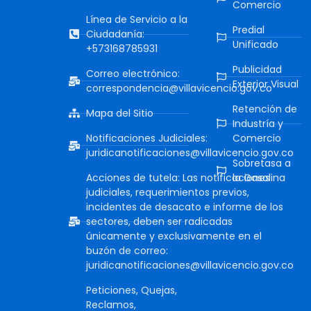
Comercio
Línea de Servicio a la
Predial
Ciudadanía:
Unificado
+573168785931
Publicidad
Correo electrónico:
Exterior Visual
correspondencia@villavicencio.gov.co
Retención de
Mapa del Sitio
Industría y
Notificaciones Judiciales:
Comercio
juridicanotificaciones@villavicencio.gov.co
Sobretasa a
Acciones de tutela: Las notificaciones
la Gasolina
judiciales, requerimientos previos,
incidentes de desacato e informe de los
sectores, deben ser radicadas
únicamente y exclusivamente en el
buzón de correo:
juridicanotificaciones@villavicencio.gov.co
Peticiones, Quejas,
Reclamos,