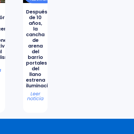
Después
órica
de 10
años,
icencio
la
cancha
ene
de
tiva
arena
l
del
lismo
barrio
portales
del
a
llano
estrena
iluminación
Leer
noticia