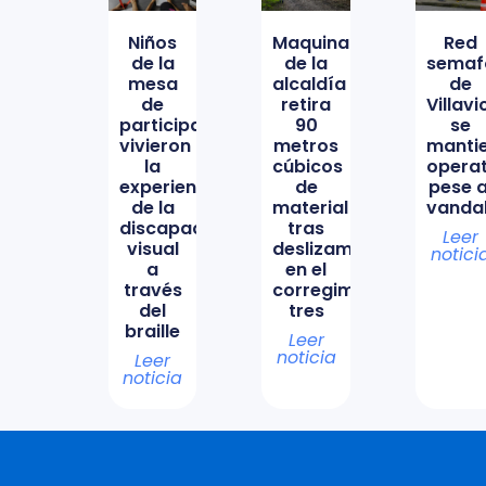
Niños
Maquinaria
Red
de la
de la
semaf
mesa
alcaldía
de
de
retira
Villav
participación
90
se
vivieron
metros
manti
la
cúbicos
opera
experiencia
de
pese a
de la
material
vanda
discapacidad
tras
Leer
visual
deslizamiento
notici
a
en el
través
corregimiento
del
tres
braille
Leer
noticia
Leer
noticia