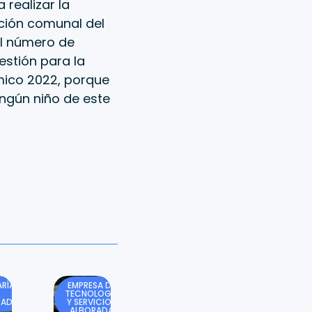
 realizar la
cción comunal del
el número de
estión para la
mico 2022, porque
ningún niño de este
RÍA
EMPRESA DE
TECNOLOGÍA
DAD
Y SERVICIOS
ALBORADA