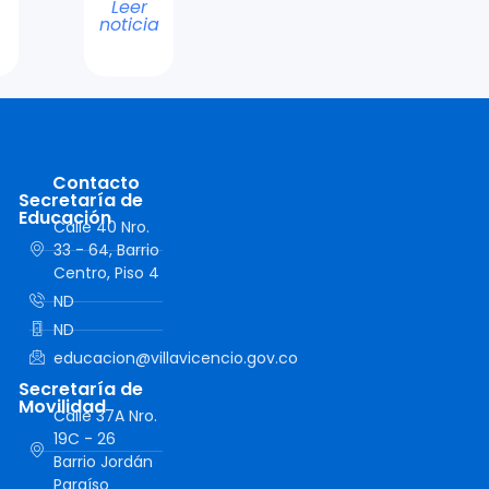
Leer
noticia
Contacto
Secretaría de
Educación
Calle 40 Nro.
33 - 64, Barrio
Centro, Piso 4
ND
ND
educacion@villavicencio.gov.co
Secretaría de
Movilidad
Calle 37A Nro.
19C - 26
Barrio Jordán
Paraíso