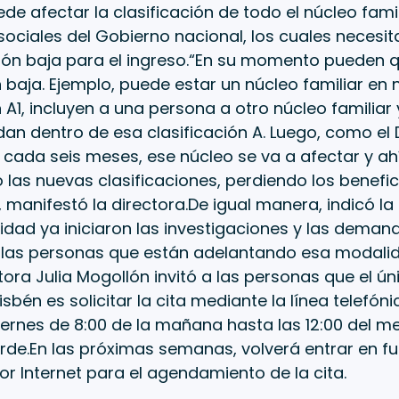
de afectar la clasificación de todo el núcleo famil
ociales del Gobierno nacional, los cuales necesit
ión baja para el ingreso.“En su momento pueden 
n baja. Ejemplo, puede estar un núcleo familiar en n
n A1, incluyen a una persona a otro núcleo familiar 
an dentro de esa clasificación A. Luego, como el
 cada seis meses, ese núcleo se va a afectar y a
las nuevas clasificaciones, perdiendo los benefic
manifestó la directora.De igual manera, indicó la
idad ya iniciaron las investigaciones y las deman
 a las personas que están adelantando esa modali
ctora Julia Mogollón invitó a las personas que el 
Sisbén es solicitar la cita mediante la línea telefó
iernes de 8:00 de la mañana hasta las 12:00 del me
arde.En las próximas semanas, volverá entrar en f
or Internet para el agendamiento de la cita.