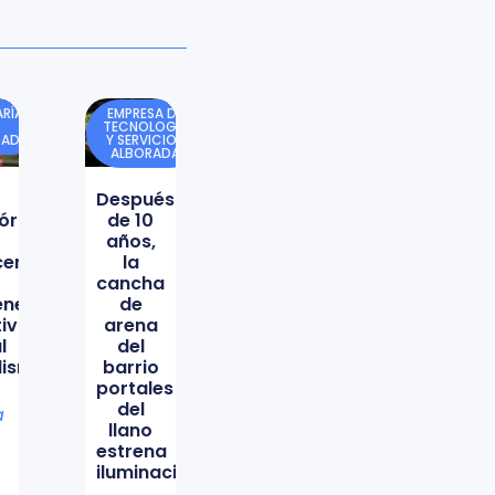
RÍA
EMPRESA DE
TECNOLOGÍA
DAD
Y SERVICIOS
ALBORADA
Después
órica
de 10
años,
icencio
la
cancha
ene
de
tiva
arena
l
del
lismo
barrio
portales
del
a
llano
estrena
iluminación