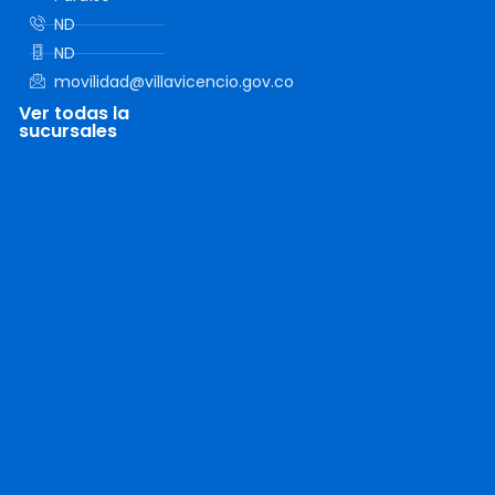
ND
ND
movilidad@villavicencio.gov.co
Ver todas la
sucursales