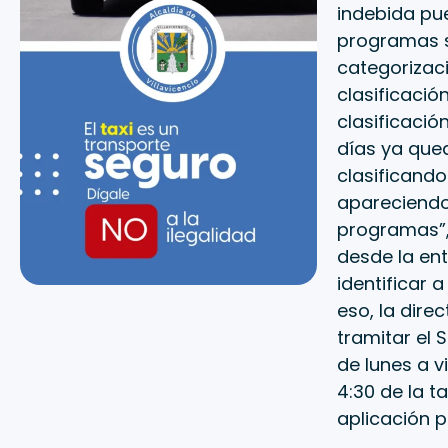
indebida pue
programas s
categorizac
clasificació
clasificació
días ya qued
clasificando
apareciendo 
programas”, 
desde la ent
identificar
eso, la dire
tramitar el 
de lunes a v
4:30 de la t
aplicación p