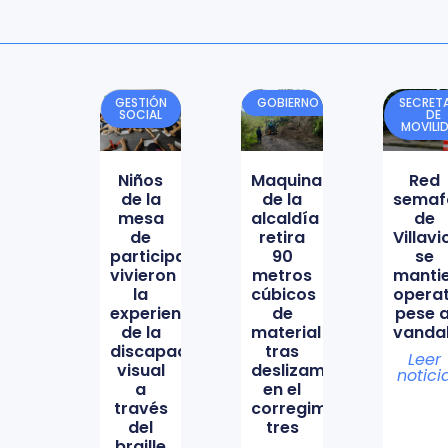
GESTIÓN
GOBIERNO
SECRETA
SOCIAL
DE
MOVILI
Niños
Maquinaria
Red
de la
de la
semaf
mesa
alcaldía
de
de
retira
Villav
participación
90
se
vivieron
metros
manti
la
cúbicos
opera
experiencia
de
pese a
de la
material
vanda
discapacidad
tras
Leer
visual
deslizamiento
notici
a
en el
través
corregimiento
del
tres
braille