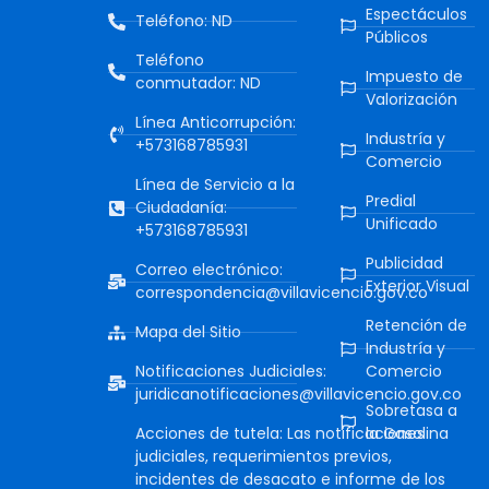
Espectáculos
Teléfono: ND
Públicos
Teléfono
Impuesto de
conmutador: ND
Valorización
Línea Anticorrupción:
Industría y
+573168785931
Comercio
Línea de Servicio a la
Predial
Ciudadanía:
Unificado
+573168785931
Publicidad
Correo electrónico:
Exterior Visual
correspondencia@villavicencio.gov.co
Retención de
Mapa del Sitio
Industría y
Notificaciones Judiciales:
Comercio
juridicanotificaciones@villavicencio.gov.co
Sobretasa a
Acciones de tutela: Las notificaciones
la Gasolina
judiciales, requerimientos previos,
incidentes de desacato e informe de los