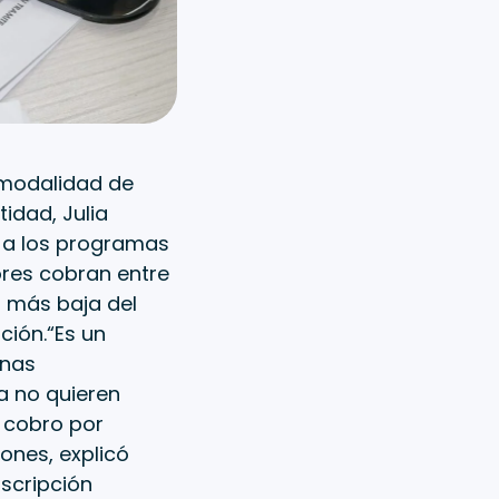
 modalidad de
tidad, Julia
 a los programas
ores cobran entre
a más baja del
ción.“Es un
onas
a no quieren
n cobro por
iones, explicó
nscripción