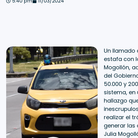
5:40 pm
11/03/2024
Un llamado 
estafa con la
Mogollón, a
del Gobierno
50.000 y 200
sistema, en 
hallazgo qu
inescrupulo
realizar el 
generar las 
Julia Mogoll