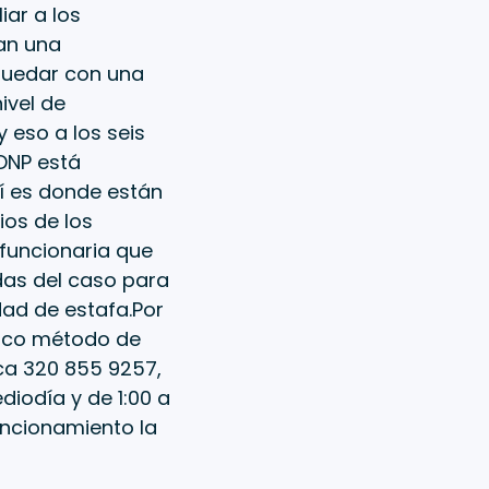
iar a los
an una
quedar con una
ivel de
y eso a los seis
 DNP está
hí es donde están
ios de los
 funcionaria que
das del caso para
dad de estafa.Por
único método de
nica 320 855 9257,
diodía y de 1:00 a
uncionamiento la