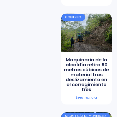
GOBIERNO
Maquinaria de la
alcaldía retira 90
metros cúbicos de
material tras
deslizamiento en
el corregimiento
tres
Leer noticia
SECRETARÍA DE MOVILIDAD