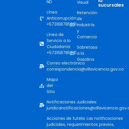
la
ND
Visual
sucursales
Línea
Retención
Anticorrupción:
de
+573168785931
Industría
y
Línea de
Comercio
Servicio a la
Ciudadanía:
Sobretasa
+573168785931
a la
Gasolina
Correo electrónico:
correspondencia@villavicencio.gov.co
Mapa
del
Sitio
Notificaciones Judiciales:
juridicanotificaciones@villavicencio.gov.
Acciones de tutela: Las notificaciones
judiciales, requerimientos previos,