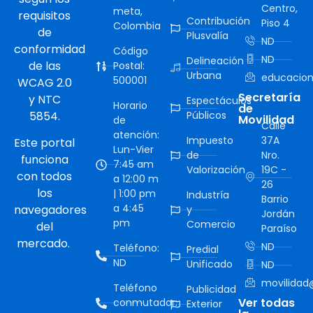
Centro,
meta,
requisitos
Contribución
Piso 4
Colombia
de
Plusvalía
ND
conformidad
Código
ND
Delineación
de las
Postal:
Urbana
educacion
500001
WCAG 2.0
Secretaría
y NTC
Espectáculos
Horario
de
5854.
Públicos
Movilidad
de
Calle
atención:
Impuesto
37A
Este portal
Lun-Vier
de
Nro.
funciona
7:45 am
Valorización
19C -
con todos
a 12:00 m
26
los
| 1:00 pm
Industría
Barrio
a 4:45
navegadores
y
Jordán
pm
Comercio
del
Paraíso
mercado.
ND
Teléfono:
Predial
ND
Unificado
ND
movilidad@
Teléfono
Publicidad
Ver todas
conmutador:
Exterior