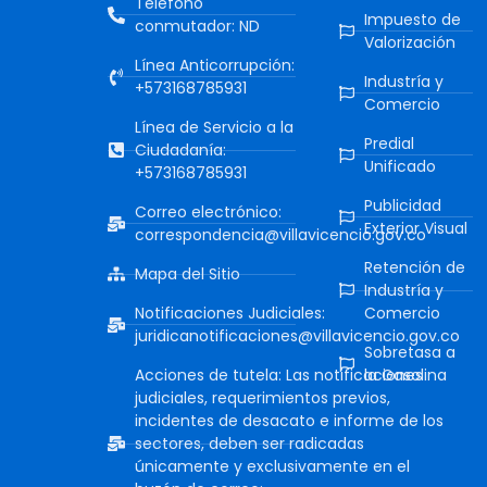
Teléfono
Impuesto de
conmutador: ND
Valorización
Línea Anticorrupción:
Industría y
+573168785931
Comercio
Línea de Servicio a la
Predial
Ciudadanía:
Unificado
+573168785931
Publicidad
Correo electrónico:
Exterior Visual
correspondencia@villavicencio.gov.co
Retención de
Mapa del Sitio
Industría y
Notificaciones Judiciales:
Comercio
juridicanotificaciones@villavicencio.gov.co
Sobretasa a
Acciones de tutela: Las notificaciones
la Gasolina
judiciales, requerimientos previos,
incidentes de desacato e informe de los
sectores, deben ser radicadas
únicamente y exclusivamente en el