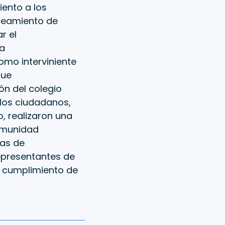
ento a los
nteamiento de
r el
La
mo interviniente
que
ión del colegio
 los ciudadanos,
o, realizaron una
comunidad
ras de
representantes de
l cumplimiento de