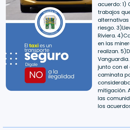
acuerdo: 1)
trabajos que
alternativas
riesgo. 3)Ll
Riviera. 4)
en las miner
realizan. 5)
Vanguardia. 
junto con el 
caminata po
consideraba 
mitigación. 
las comunida
los acuerdos