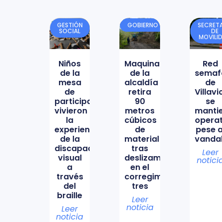
GESTIÓN
GOBIERNO
SECRETA
SOCIAL
DE
MOVILI
Niños
Maquinaria
Red
de la
de la
semaf
mesa
alcaldía
de
de
retira
Villav
participación
90
se
vivieron
metros
manti
la
cúbicos
opera
experiencia
de
pese a
de la
material
vanda
discapacidad
tras
Leer
visual
deslizamiento
notici
a
en el
través
corregimiento
del
tres
braille
Leer
noticia
Leer
noticia