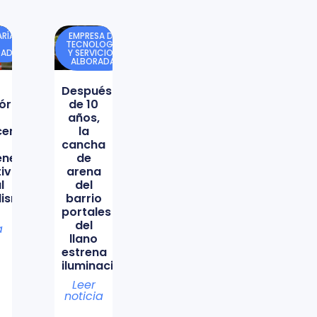
RÍA
EMPRESA DE
TECNOLOGÍA
DAD
Y SERVICIOS
ALBORADA
Después
órica
de 10
años,
icencio
la
cancha
ene
de
tiva
arena
l
del
lismo
barrio
portales
del
a
llano
estrena
iluminación
Leer
noticia