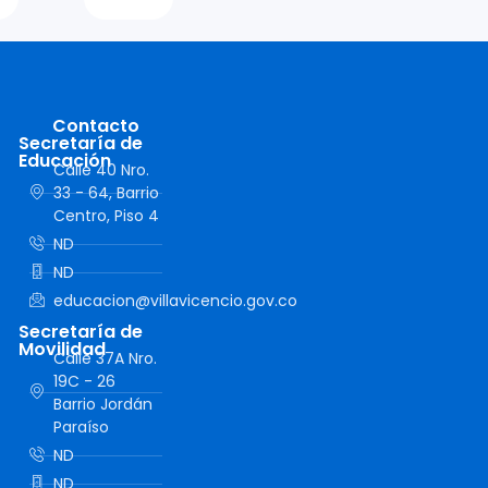
Contacto
Secretaría de
Educación
Calle 40 Nro.
33 - 64, Barrio
Centro, Piso 4
ND
ND
educacion@villavicencio.gov.co
Secretaría de
Movilidad
Calle 37A Nro.
19C - 26
Barrio Jordán
Paraíso
ND
ND