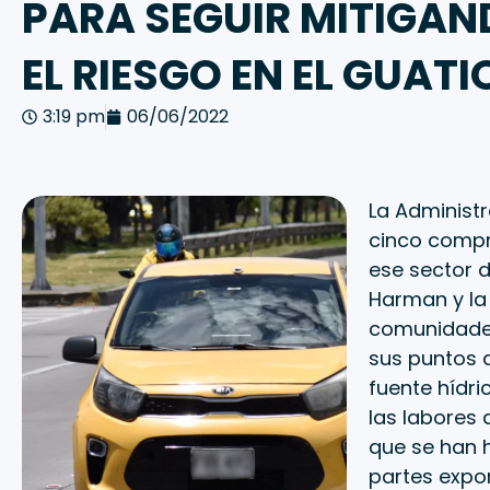
PARA SEGUIR MITIGA
EL RIESGO EN EL GUATI
3:19 pm
06/06/2022
La Administ
cinco compr
ese sector d
Harman y la 
comunidades
sus puntos d
fuente hídric
las labores 
que se han h
partes expon