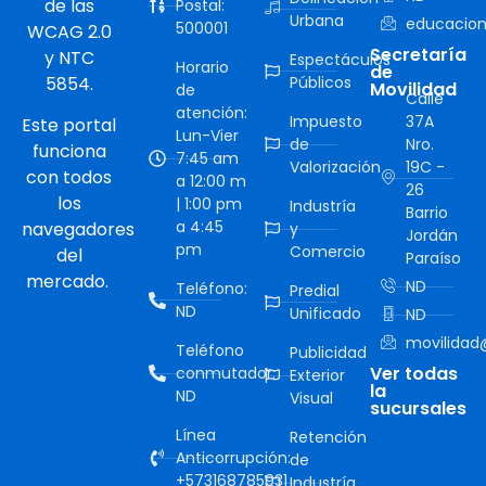
de las
Postal:
Urbana
educacion
500001
WCAG 2.0
Secretaría
y NTC
Espectáculos
Horario
de
5854.
Públicos
Movilidad
de
Calle
atención:
Impuesto
37A
Este portal
Lun-Vier
de
Nro.
funciona
7:45 am
Valorización
19C -
con todos
a 12:00 m
26
los
| 1:00 pm
Industría
Barrio
a 4:45
navegadores
y
Jordán
pm
Comercio
del
Paraíso
mercado.
ND
Teléfono:
Predial
ND
Unificado
ND
movilidad@
Teléfono
Publicidad
Ver todas
conmutador:
Exterior
la
ND
Visual
sucursales
Línea
Retención
Anticorrupción:
de
+573168785931
Industría