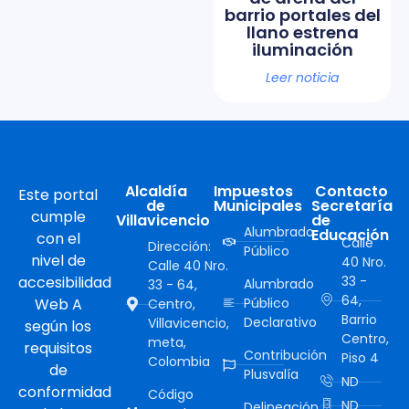
barrio portales del
llano estrena
iluminación
Leer noticia
Alcaldía
Impuestos
Contacto
Este portal
de
Municipales
Secretaría
cumple
Villavicencio
de
Alumbrado
Educación
con el
Calle
Dirección:
Público
nivel de
40 Nro.
Calle 40 Nro.
accesibilidad
33 -
Alumbrado
33 - 64,
64,
Web A
Público
Centro,
Barrio
Declarativo
Villavicencio,
según los
Centro,
meta,
requisitos
Contribución
Piso 4
Colombia
de
Plusvalía
ND
conformidad
Código
ND
Delineación