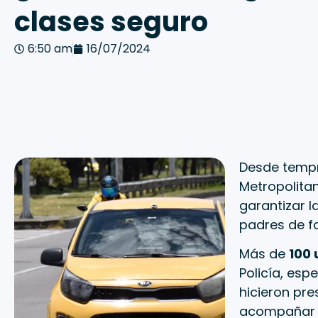
clases seguro
6:50 am
16/07/2024
Desde tempra
Metropolita
garantizar l
padres de fa
Más de
100
Policía, esp
hicieron pre
acompañar y 