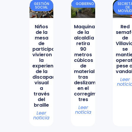
GESTIÓN
GOBIERNO
SECRETA
SOCIAL
DE
MOVILI
Niños
Maquinaria
Red
de la
de la
semaf
mesa
alcaldía
de
de
retira
Villav
participación
90
se
vivieron
metros
manti
la
cúbicos
opera
experiencia
de
pese a
de la
material
vanda
discapacidad
tras
Leer
visual
deslizamiento
notici
a
en el
través
corregimiento
del
tres
braille
Leer
noticia
Leer
noticia