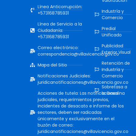
Valorización
Línea Anticorrupción:
Industría y
+573168785931
Comercio
Línea de Servicio a la
Predial
Ciudadanía:
Unificado
+573168785931
Publicidad
Correo electrónico:
Exterior Visual
correspondencia@villavicencio.gov.co
Retención de
Mapa del Sitio
Industría y
Notificaciones Judiciales:
Comercio
juridicanotificaciones@villavicencio.gov.co
Sobretasa a
Acciones de tutela: Las notificaciones
la Gasolina
judiciales, requerimientos previos,
incidentes de desacato e informe de los
sectores, deben ser radicadas
únicamente y exclusivamente en el
buzón de correo:
juridicanotificaciones@villavicencio.gov.co