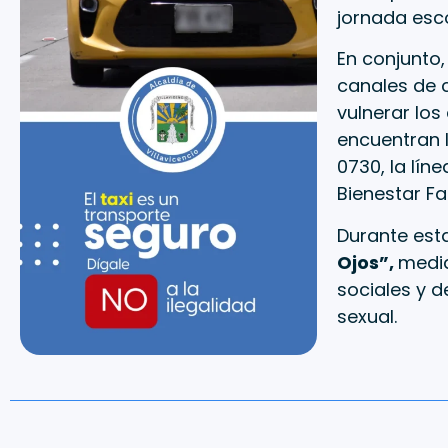
jornada esco
En conjunto
canales de 
vulnerar los
encuentran l
0730, la lín
Bienestar Fam
Durante est
Ojos”,
media
sociales y d
sexual.