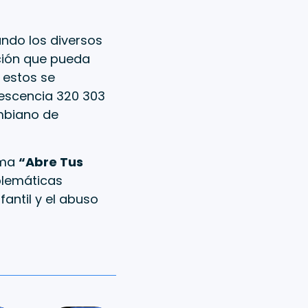
ndo los diversos
ción que pueda
 estos se
olescencia 320 303
ombiano de
ama
“Abre Tus
blemáticas
fantil y el abuso