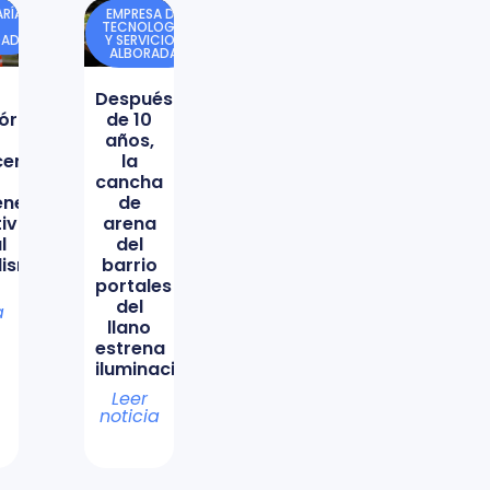
RÍA
EMPRESA DE
TECNOLOGÍA
DAD
Y SERVICIOS
ALBORADA
Después
órica
de 10
años,
icencio
la
cancha
ene
de
tiva
arena
l
del
lismo
barrio
portales
del
a
llano
estrena
iluminación
Leer
noticia