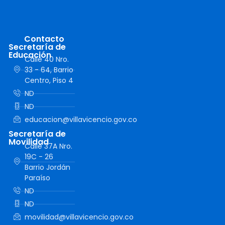
Contacto
Secretaría de
Educación
Calle 40 Nro.
33 - 64, Barrio
Centro, Piso 4
ND
ND
educacion@villavicencio.gov.co
Secretaría de
Movilidad
Calle 37A Nro.
19C - 26
Barrio Jordán
Paraíso
ND
ND
movilidad@villavicencio.gov.co