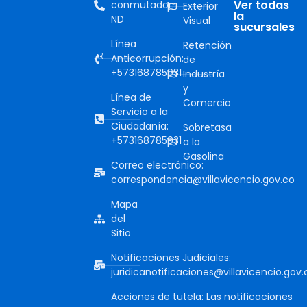
Ver todas
conmutador:
Exterior
la
ND
Visual
sucursales
Línea
Retención
Anticorrupción:
de
+573168785931
Industría
y
Línea de
Comercio
Servicio a la
Ciudadanía:
Sobretasa
+573168785931
a la
Gasolina
Correo electrónico:
correspondencia@villavicencio.gov.co
Mapa
del
Sitio
Notificaciones Judiciales:
juridicanotificaciones@villavicencio.gov.
Acciones de tutela: Las notificaciones