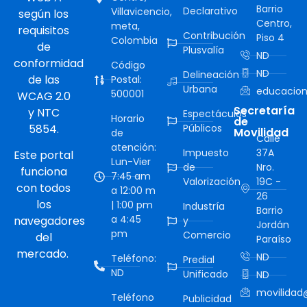
Barrio
Declarativo
Villavicencio,
según los
Centro,
meta,
requisitos
Contribución
Piso 4
Colombia
de
Plusvalía
ND
conformidad
Código
ND
Delineación
de las
Postal:
Urbana
educacion
500001
WCAG 2.0
Secretaría
y NTC
Espectáculos
Horario
de
5854.
Públicos
Movilidad
de
Calle
atención:
Impuesto
37A
Este portal
Lun-Vier
de
Nro.
funciona
7:45 am
Valorización
19C -
con todos
a 12:00 m
26
los
| 1:00 pm
Industría
Barrio
a 4:45
navegadores
y
Jordán
pm
Comercio
del
Paraíso
mercado.
ND
Teléfono:
Predial
ND
Unificado
ND
movilidad@
Teléfono
Publicidad