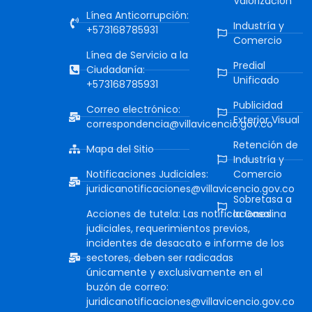
Valorización
Línea Anticorrupción:
Industría y
+573168785931
Comercio
Línea de Servicio a la
Predial
Ciudadanía:
Unificado
+573168785931
Publicidad
Correo electrónico:
Exterior Visual
correspondencia@villavicencio.gov.co
Retención de
Mapa del Sitio
Industría y
Notificaciones Judiciales:
Comercio
juridicanotificaciones@villavicencio.gov.co
Sobretasa a
Acciones de tutela: Las notificaciones
la Gasolina
judiciales, requerimientos previos,
incidentes de desacato e informe de los
sectores, deben ser radicadas
únicamente y exclusivamente en el
buzón de correo:
juridicanotificaciones@villavicencio.gov.co