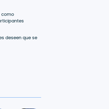
as como
articipantes
nes deseen que se