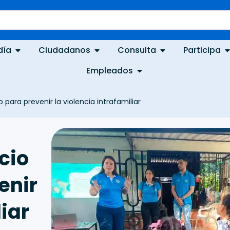
día
Ciudadanos
Consulta
Participa
Empleados
o para prevenir la violencia intrafamiliar
cio
enir
liar