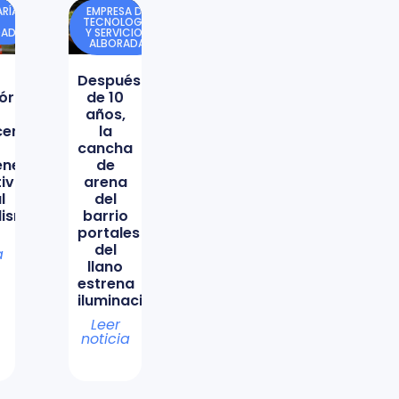
RÍA
EMPRESA DE
TECNOLOGÍA
DAD
Y SERVICIOS
ALBORADA
Después
órica
de 10
años,
icencio
la
cancha
ene
de
tiva
arena
l
del
lismo
barrio
portales
del
a
llano
estrena
iluminación
Leer
noticia