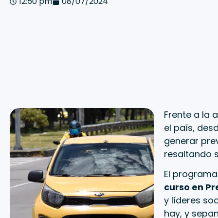
12:50 pm
08/07/2024
Frente a la 
el país, des
generar prev
resaltando 
El programa 
curso en Pr
y líderes so
hay, y sepan