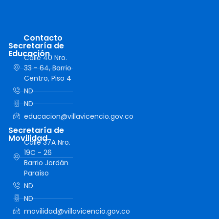
Contacto
Secretaría de
Educación
Calle 40 Nro.
33 - 64, Barrio
Centro, Piso 4
ND
ND
educacion@villavicencio.gov.co
Secretaría de
Movilidad
Calle 37A Nro.
19C - 26
Barrio Jordán
Paraíso
ND
ND
movilidad@villavicencio.gov.co