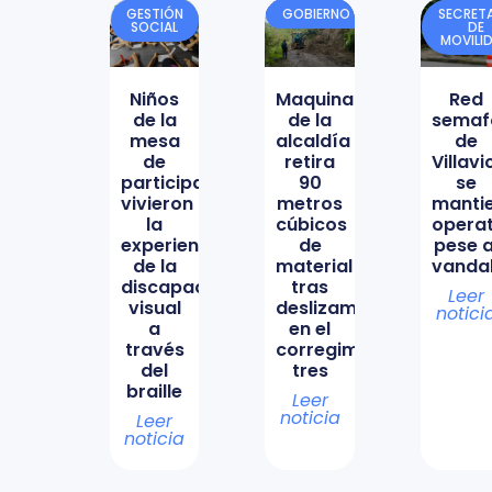
GESTIÓN
GOBIERNO
SECRETA
SOCIAL
DE
MOVILI
Niños
Maquinaria
Red
de la
de la
semaf
mesa
alcaldía
de
de
retira
Villav
participación
90
se
vivieron
metros
manti
la
cúbicos
opera
experiencia
de
pese a
de la
material
vanda
discapacidad
tras
Leer
visual
deslizamiento
notici
a
en el
través
corregimiento
del
tres
braille
Leer
noticia
Leer
noticia