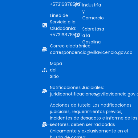
+573168785931
Industría
y
Línea de
Comercio
Servicio a la
Ciudadanía:
Sobretasa
+573168785931
a la
Gasolina
Correo electrónico:
correspondencia@villavicencio.gov.co
Mapa
del
Sitio
Notificaciones Judiciales:
juridicanotificaciones@villavicencio.gov.
Acciones de tutela: Las notificaciones
judiciales, requerimientos previos,
incidentes de desacato e informe de los
sectores, deben ser radicadas
únicamente y exclusivamente en el
buzón de correo: