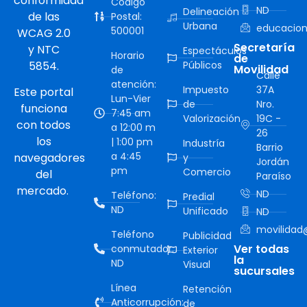
conformidad
Código
ND
Delineación
de las
Postal:
Urbana
educacion
500001
WCAG 2.0
Secretaría
y NTC
Espectáculos
Horario
de
5854.
Públicos
Movilidad
de
Calle
atención:
Impuesto
37A
Este portal
Lun-Vier
de
Nro.
funciona
7:45 am
Valorización
19C -
con todos
a 12:00 m
26
los
| 1:00 pm
Industría
Barrio
a 4:45
navegadores
y
Jordán
pm
Comercio
del
Paraíso
mercado.
ND
Teléfono:
Predial
ND
Unificado
ND
movilidad@
Teléfono
Publicidad
Ver todas
conmutador:
Exterior
la
ND
Visual
sucursales
Línea
Retención
Anticorrupción:
de