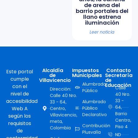
de arena del
barrio portales del
llano estrena
iluminación
Leer noticia
Alcaldía
Impuestos
Contacto
Este portal
de
Municipales
Secretaría
cumple
Villavicencio
de
Alumbrado
Educación
con el
Calle
Dirección:
Público
nivel de
40 Nro.
Calle 40 Nro.
accesibilidad
33 -
Alumbrado
33 - 64,
64,
Web A
Público
Centro,
Barrio
Declarativo
Villavicencio,
según los
Centro,
meta,
requisitos
Contribución
Piso 4
Colombia
de
Plusvalía
ND