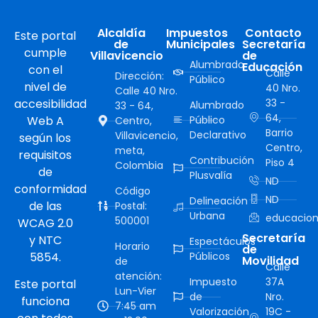
Alcaldía
Impuestos
Contacto
Este portal
de
Municipales
Secretaría
cumple
Villavicencio
de
Alumbrado
Educación
con el
Calle
Dirección:
Público
nivel de
40 Nro.
Calle 40 Nro.
accesibilidad
33 -
Alumbrado
33 - 64,
64,
Web A
Público
Centro,
Barrio
Declarativo
Villavicencio,
según los
Centro,
meta,
requisitos
Contribución
Piso 4
Colombia
de
Plusvalía
ND
conformidad
Código
ND
Delineación
de las
Postal:
Urbana
educacion
500001
WCAG 2.0
Secretaría
y NTC
Espectáculos
Horario
de
5854.
Públicos
Movilidad
de
Calle
atención:
Impuesto
37A
Este portal
Lun-Vier
de
Nro.
funciona
7:45 am
Valorización
19C -