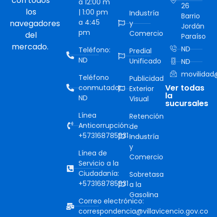
con todos
a 12:00 m
26
los
| 1:00 pm
Industría
Barrio
a 4:45
navegadores
y
Jordán
pm
Comercio
del
Paraíso
mercado.
ND
Teléfono:
Predial
ND
Unificado
ND
movilidad@
Teléfono
Publicidad
Ver todas
conmutador:
Exterior
la
ND
Visual
sucursales
Línea
Retención
Anticorrupción:
de
+573168785931
Industría
y
Línea de
Comercio
Servicio a la
Ciudadanía:
Sobretasa
+573168785931
a la
Gasolina
Correo electrónico:
correspondencia@villavicencio.gov.co