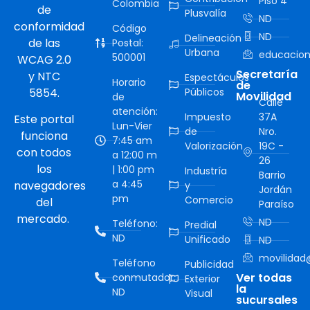
Piso 4
Colombia
de
Plusvalía
ND
conformidad
Código
ND
Delineación
de las
Postal:
Urbana
educacion
500001
WCAG 2.0
Secretaría
y NTC
Espectáculos
Horario
de
5854.
Públicos
Movilidad
de
Calle
atención:
Impuesto
37A
Este portal
Lun-Vier
de
Nro.
funciona
7:45 am
Valorización
19C -
con todos
a 12:00 m
26
los
| 1:00 pm
Industría
Barrio
a 4:45
navegadores
y
Jordán
pm
Comercio
del
Paraíso
mercado.
ND
Teléfono:
Predial
ND
Unificado
ND
movilidad@
Teléfono
Publicidad
Ver todas
conmutador:
Exterior
la
ND
Visual
sucursales