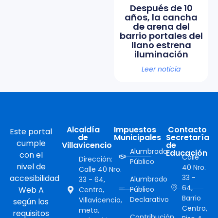
Después de 10
años, la cancha
de arena del
barrio portales del
llano estrena
iluminación
Leer noticia
Alcaldía
Impuestos
Contacto
Este portal
de
Municipales
Secretaría
cumple
Villavicencio
de
Alumbrado
Educación
con el
Calle
Dirección:
Público
nivel de
40 Nro.
Calle 40 Nro.
accesibilidad
33 -
Alumbrado
33 - 64,
64,
Web A
Público
Centro,
Barrio
Declarativo
Villavicencio,
según los
Centro,
meta,
requisitos
Contribución