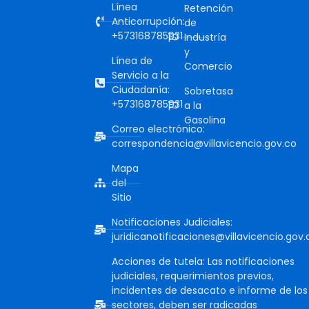
Línea
Retención
Anticorrupción:
de
+573168785931
Industría
y
Línea de
Comercio
Servicio a la
Ciudadanía:
Sobretasa
+573168785931
a la
Gasolina
Correo electrónico:
correspondencia@villavicencio.gov.co
Mapa
del
Sitio
Notificaciones Judiciales:
juridicanotificaciones@villavicencio.gov.
Acciones de tutela: Las notificaciones
judiciales, requerimientos previos,
incidentes de desacato e informe de los
sectores, deben ser radicadas