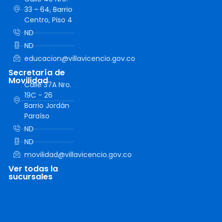
33 - 64, Barrio
Centro, Piso 4
ND
ND
educacion@villavicencio.gov.co
Secretaría de
Movilidad
Calle 37A Nro.
19C - 26
Barrio Jordán
Paraíso
ND
ND
movilidad@villavicencio.gov.co
Ver todas la
sucursales