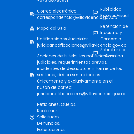
+573168785931
Publicidad
Correo electrónico:
Exterior Visual
correspondencia@villavicencio.gov.co
Retención de
Mapa del Sitio
Industría y
Notificaciones Judiciales:
Comercio
juridicanotificaciones@villavicencio.gov.co
Sobretasa a
Acciones de tutela: Las notificaciones
la Gasolina
judiciales, requerimientos previos,
incidentes de desacato e informe de los
sectores, deben ser radicadas
únicamente y exclusivamente en el
buzón de correo:
juridicanotificaciones@villavicencio.gov.co
Peticiones, Quejas,
Reclamos,
Solicitudes,
Denuncias,
Felicitaciones