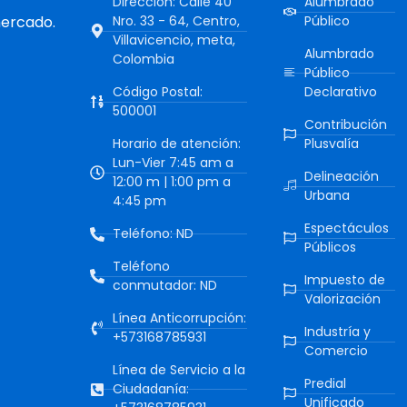
Dirección: Calle 40
Alumbrado
mercado.
Nro. 33 - 64, Centro,
Público
Villavicencio, meta,
Alumbrado
Colombia
Público
Código Postal:
Declarativo
500001
Contribución
Horario de atención:
Plusvalía
Lun-Vier 7:45 am a
Delineación
12:00 m | 1:00 pm a
Urbana
4:45 pm
Espectáculos
Teléfono: ND
Públicos
Teléfono
Impuesto de
conmutador: ND
Valorización
Línea Anticorrupción:
Industría y
+573168785931
Comercio
Línea de Servicio a la
Predial
Ciudadanía:
Unificado