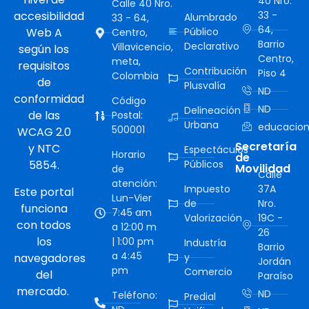
40 Nro.
Calle 40 Nro.
accesibilidad
33 -
Alumbrado
33 - 64,
64,
Web A
Público
Centro,
Barrio
Declarativo
Villavicencio,
según los
Centro,
meta,
requisitos
Contribución
Piso 4
Colombia
de
Plusvalía
ND
conformidad
Código
ND
Delineación
de las
Postal:
Urbana
educacion
500001
WCAG 2.0
Secretaría
y NTC
Espectáculos
Horario
de
5854.
Públicos
Movilidad
de
Calle
atención:
Impuesto
37A
Este portal
Lun-Vier
de
Nro.
funciona
7:45 am
Valorización
19C -
con todos
a 12:00 m
26
los
| 1:00 pm
Industría
Barrio
a 4:45
navegadores
y
Jordán
pm
Comercio
del
Paraíso
mercado.
ND
Teléfono:
Predial