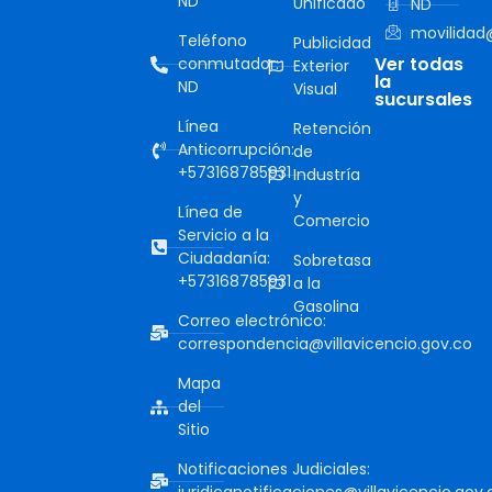
ND
Unificado
ND
movilidad@
Teléfono
Publicidad
Ver todas
conmutador:
Exterior
la
ND
Visual
sucursales
Línea
Retención
Anticorrupción:
de
+573168785931
Industría
y
Línea de
Comercio
Servicio a la
Ciudadanía:
Sobretasa
+573168785931
a la
Gasolina
Correo electrónico:
correspondencia@villavicencio.gov.co
Mapa
del
Sitio
Notificaciones Judiciales: