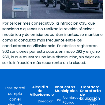
Por tercer mes consecutivo, la infracción C35, que
sanciona a quienes no realizan la revisión técnico-
mecánica y de emisiones contaminantes, se mantiene
como la conducta más frecuente entre los
conductores de Villavicencio. En abril se registraron
362 sanciones por esta causa, en mayo 292 y en junio
280, lo que muestra una leve disminución, sin dejar de
ser la infracción más recurrente en la ciudad.
Alcaldía
Impuestos
Contacto
Este portal
de
Municipales
Secretaría
cumple
Villavicencio
de
Alumbrado
Educación
con el
Calle
Dirección:
Público
nivel de