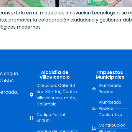
 convertirla en un modelo de innovación tecnológica, se c
ito, promover la colaboración ciudadana y gestionar da
lógicas modernas.
Alcaldía de
Impuestos
 A según
Villavicencio
Municipales
C 5854.
Dirección: Calle 40
Alumbrado
mercado.
Nro. 33 - 64, Centro,
Público
Villavicencio, meta,
Alumbrado
Colombia
Público
Código Postal:
Declarativo
500001
Contribución
Horario de atención:
Plusvalía