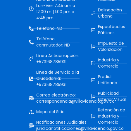
Lun-Vier 7:45 am a
Delineación
12:00 m | 1:00 pm a
Urbana
4:45 pm
Espectáculos
Teléfono: ND
Públicos
Teléfono
Impuesto de
conmutador: ND
Valorización
Línea Anticorrupción:
Industría y
+573168785931
Comercio
Línea de Servicio a la
Predial
Ciudadanía:
Unificado
+573168785931
Publicidad
Correo electrónico:
Exterior Visual
correspondencia@villavicencio.gov.co
Retención de
Mapa del Sitio
Industría y
Notificaciones Judiciales:
Comercio
juridicanotificaciones@villavicencio.gov.co