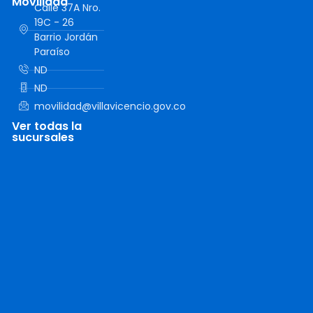
Movilidad
Calle 37A Nro.
19C - 26
Barrio Jordán
Paraíso
ND
ND
movilidad@villavicencio.gov.co
Ver todas la
sucursales