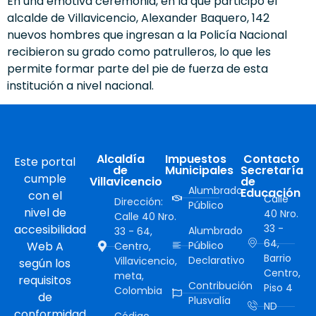
En una emotiva ceremonia, en la que participó el
alcalde de Villavicencio, Alexander Baquero, 142
nuevos hombres que ingresan a la Policía Nacional
recibieron su grado como patrulleros, lo que les
permite formar parte del pie de fuerza de esta
institución a nivel nacional.
Alcaldía
Impuestos
Contacto
Este portal
de
Municipales
Secretaría
cumple
Villavicencio
de
Alumbrado
Educación
con el
Calle
Dirección:
Público
nivel de
40 Nro.
Calle 40 Nro.
accesibilidad
33 -
Alumbrado
33 - 64,
64,
Web A
Público
Centro,
Barrio
Declarativo
Villavicencio,
según los
Centro,
meta,
requisitos
Contribución
Piso 4
Colombia
de
Plusvalía
ND
conformidad
Código