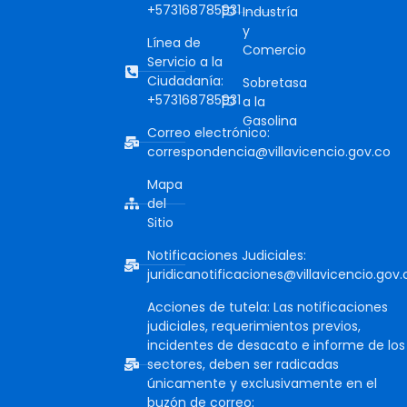
+573168785931
Industría
y
Línea de
Comercio
Servicio a la
Ciudadanía:
Sobretasa
+573168785931
a la
Gasolina
Correo electrónico:
correspondencia@villavicencio.gov.co
Mapa
del
Sitio
Notificaciones Judiciales:
juridicanotificaciones@villavicencio.gov.
Acciones de tutela: Las notificaciones
judiciales, requerimientos previos,
incidentes de desacato e informe de los
sectores, deben ser radicadas
únicamente y exclusivamente en el
buzón de correo: