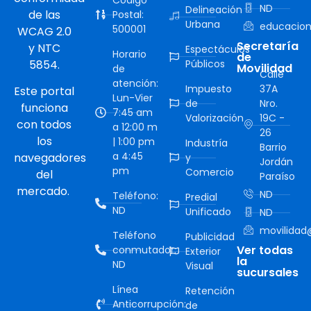
ND
Delineación
de las
Postal:
Urbana
educacion
500001
WCAG 2.0
Secretaría
y NTC
Espectáculos
Horario
de
5854.
Públicos
Movilidad
de
Calle
atención:
Impuesto
37A
Este portal
Lun-Vier
de
Nro.
funciona
7:45 am
Valorización
19C -
con todos
a 12:00 m
26
los
| 1:00 pm
Industría
Barrio
a 4:45
navegadores
y
Jordán
pm
Comercio
del
Paraíso
mercado.
ND
Teléfono:
Predial
ND
Unificado
ND
movilidad@
Teléfono
Publicidad
Ver todas
conmutador:
Exterior
la
ND
Visual
sucursales
Línea
Retención
Anticorrupción:
de