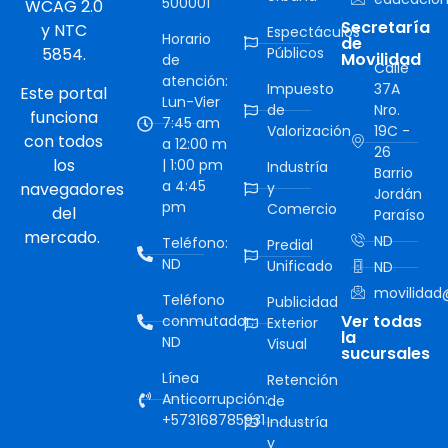
500001
WCAG 2.0
Secretaría
y NTC
Espectáculos
Horario
de
5854.
Públicos
Movilidad
de
Calle
atención:
Impuesto
37A
Este portal
Lun-Vier
de
Nro.
funciona
7:45 am
Valorización
19C -
con todos
a 12:00 m
26
los
| 1:00 pm
Industría
Barrio
a 4:45
navegadores
y
Jordán
pm
Comercio
del
Paraíso
mercado.
ND
Teléfono:
Predial
ND
Unificado
ND
movilidad@
Teléfono
Publicidad
Ver todas
conmutador:
Exterior
la
ND
Visual
sucursales
Línea
Retención
Anticorrupción:
de
+573168785931
Industría
y