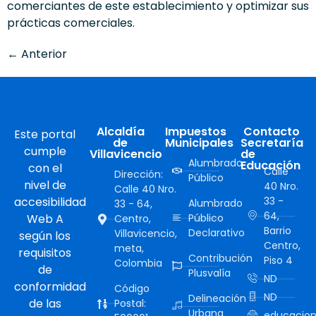
comerciantes de este establecimiento y optimizar sus
prácticas comerciales.
←
Anterior
Alcaldía
Impuestos
Contacto
Este portal
de
Municipales
Secretaría
cumple
Villavicencio
de
Alumbrado
Educación
con el
Calle
Dirección:
Público
nivel de
40 Nro.
Calle 40 Nro.
accesibilidad
33 -
Alumbrado
33 - 64,
64,
Web A
Público
Centro,
Barrio
Declarativo
Villavicencio,
según los
Centro,
meta,
requisitos
Contribución
Piso 4
Colombia
de
Plusvalía
ND
conformidad
Código
ND
Delineación
de las
Postal:
Urbana
educacion