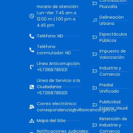
Contribución
Horario de atención:
Plusvalía
Lun-Vier 7:45 am a
Delineación
12:00 m | 1:00 pm a
Urbana
4:45 pm
Espectáculos
Teléfono: ND
Públicos
Teléfono
Impuesto de
conmutador: ND
Valorización
Línea Anticorrupción:
Industría y
+573168785931
Comercio
Línea de Servicio a la
Predial
Ciudadanía:
Unificado
+573168785931
Publicidad
Correo electrónico:
Exterior Visual
correspondencia@villavicencio.gov.co
Retención de
Mapa del Sitio
Industría y
Notificaciones Judiciales:
Comercio