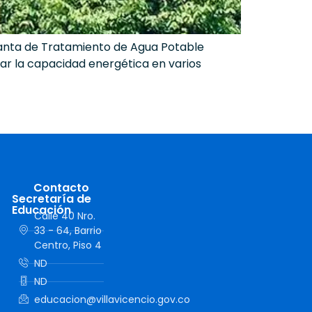
Planta de Tratamiento de Agua Potable
r la capacidad energética en varios
Contacto
Secretaría de
Educación
Calle 40 Nro.
33 - 64, Barrio
Centro, Piso 4
ND
ND
educacion@villavicencio.gov.co