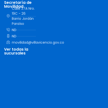
Secretaría de
Movilidad
Calle 37A Nro.
19C - 26
Barrio Jordán
Paraíso
ND
ND
movilidad@villavicencio.gov.co
Ver todas la
sucursales