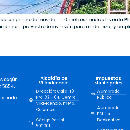
irido un predio de más de 1.000 metros cuadrados en la 
mbicioso proyecto de inversión para modernizar y amplia
Alcaldía de
Impuestos
 A según
Villavicencio
Municipales
C 5854.
Dirección: Calle 40
Alumbrado
mercado.
Nro. 33 - 64, Centro,
Público
Villavicencio, meta,
Alumbrado
Colombia
Público
Código Postal:
Declarativo
500001