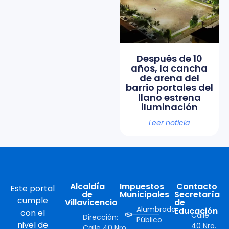
Después de 10
años, la cancha
de arena del
barrio portales del
llano estrena
iluminación
Leer noticia
Alcaldía
Impuestos
Contacto
Este portal
de
Municipales
Secretaría
cumple
Villavicencio
de
Alumbrado
Educación
con el
Calle
Dirección:
Público
nivel de
40 Nro.
Calle 40 Nro.