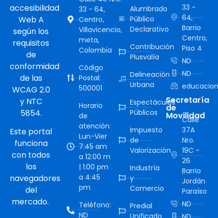
accesibilidad
33 -
Alumbrado
33 - 64,
64,
Web A
Público
Centro,
Barrio
Declarativo
Villavicencio,
según los
Centro,
meta,
requisitos
Contribución
Piso 4
Colombia
de
Plusvalía
ND
conformidad
Código
ND
Delineación
de las
Postal:
Urbana
educacion
500001
WCAG 2.0
Secretaría
y NTC
Espectáculos
Horario
de
5854.
Públicos
Movilidad
de
Calle
atención:
Impuesto
37A
Este portal
Lun-Vier
de
Nro.
funciona
7:45 am
Valorización
19C -
con todos
a 12:00 m
26
los
| 1:00 pm
Industría
Barrio
a 4:45
navegadores
y
Jordán
pm
Comercio
del
Paraíso
mercado.
ND
Teléfono:
Predial
ND
Unificado
ND