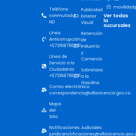
movilidad@
Teléfono
Publicidad
Ver todas
conmutador:
Exterior
la
ND
Visual
sucursales
Línea
Retención
Anticorrupción:
de
+573168785931
Industría
y
Línea de
Comercio
Servicio a la
Ciudadanía:
Sobretasa
+573168785931
a la
Gasolina
Correo electrónico:
correspondencia@villavicencio.gov.co
Mapa
del
Sitio
Notificaciones Judiciales:
juridicanotificaciones@villavicencio.gov.