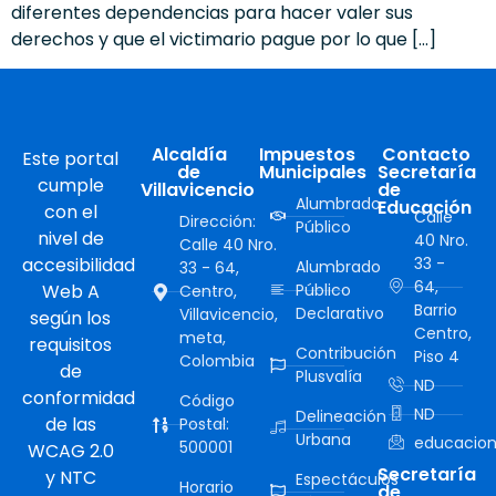
diferentes dependencias para hacer valer sus
derechos y que el victimario pague por lo que […]
Alcaldía
Impuestos
Contacto
Este portal
de
Municipales
Secretaría
cumple
Villavicencio
de
Alumbrado
Educación
con el
Calle
Dirección:
Público
nivel de
40 Nro.
Calle 40 Nro.
accesibilidad
33 -
Alumbrado
33 - 64,
64,
Web A
Público
Centro,
Barrio
Declarativo
Villavicencio,
según los
Centro,
meta,
requisitos
Contribución
Piso 4
Colombia
de
Plusvalía
ND
conformidad
Código
ND
Delineación
de las
Postal:
Urbana
educacion
500001
WCAG 2.0
Secretaría
y NTC
Espectáculos
Horario
de