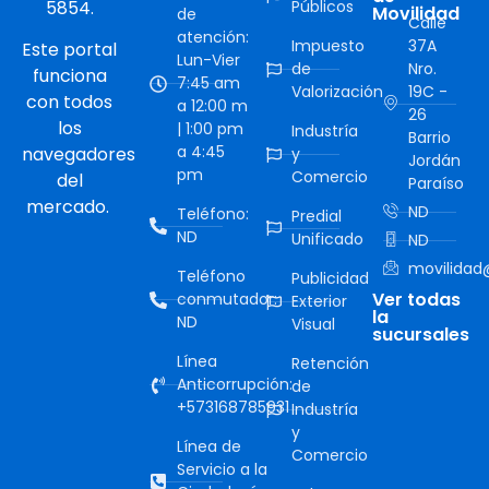
5854.
Públicos
Movilidad
de
Calle
atención:
Impuesto
37A
Este portal
Lun-Vier
de
Nro.
funciona
7:45 am
Valorización
19C -
con todos
a 12:00 m
26
los
| 1:00 pm
Industría
Barrio
a 4:45
navegadores
y
Jordán
pm
Comercio
del
Paraíso
mercado.
ND
Teléfono:
Predial
ND
Unificado
ND
movilidad@
Teléfono
Publicidad
Ver todas
conmutador:
Exterior
la
ND
Visual
sucursales
Línea
Retención
Anticorrupción:
de
+573168785931
Industría
y
Línea de
Comercio
Servicio a la