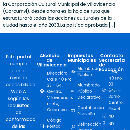
la Corporación Cultural Municipal de Villavicencio
(Corcumvi), desde ahora es la hoja de ruta que
estructurará todas las acciones culturales de la
ciudad hasta el año 2033.La politíca aprobada […]
Alcaldía
Impuestos
Contacto
Este portal
de
Municipales
Secretaría
cumple
Villavicencio
de
Alumbrado
Educación
con el
Calle
Dirección:
Público
nivel de
40 Nro.
Calle 40 Nro.
accesibilidad
33 -
Alumbrado
33 - 64,
64,
Web A
Público
Centro,
Barrio
Declarativo
Villavicencio,
según los
Centro,
meta,
requisitos
Contribución
Piso 4
Colombia
de
Plusvalía
ND
conformidad
Código
ND
Delineación
de las
Postal: