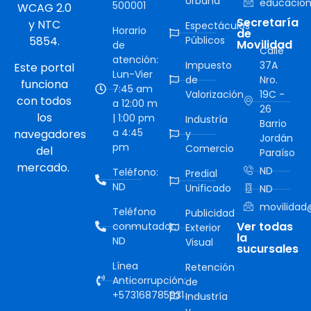
Urbana
educacion
500001
WCAG 2.0
Secretaría
y NTC
Espectáculos
Horario
de
5854.
Públicos
Movilidad
de
Calle
atención:
Impuesto
37A
Este portal
Lun-Vier
de
Nro.
funciona
7:45 am
Valorización
19C -
con todos
a 12:00 m
26
los
| 1:00 pm
Industría
Barrio
a 4:45
navegadores
y
Jordán
pm
Comercio
del
Paraíso
mercado.
ND
Teléfono:
Predial
ND
Unificado
ND
movilidad@
Teléfono
Publicidad
Ver todas
conmutador:
Exterior
la
ND
Visual
sucursales
Línea
Retención
Anticorrupción:
de
+573168785931
Industría
y