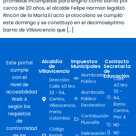
promesas incumplidas para erigirlo como barrio por
cerca de 20 años, el alcalde Felipe Harman legalizó
Rincón de la María.El acto protocolario se cumplió
este domingo y se constituyó en el decimoséptimo
barrio de Villavicencio que […]
Alcaldía
Impuestos
Contacto
Este portal
de
Municipales
Secretaría
cumple
Villavicencio
de
Alumbrado
Educación
con el
Calle
Dirección:
Público
nivel de
40 Nro.
Calle 40 Nro.
accesibilidad
33 -
Alumbrado
33 - 64,
64,
Web A
Público
Centro,
Barrio
Declarativo
Villavicencio,
según los
Centro,
meta,
requisitos
Contribución
Piso 4
Colombia
de
Plusvalía
ND
conformidad
Código
ND
Delineación
de las
Postal: