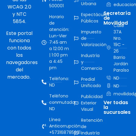
Urbana
educacion
500001
WCAG 2.0
Secretaría
y NTC
Espectáculos
Horario
de
5854.
Públicos
Movilidad
de
Calle
atención:
Impuesto
37A
Este portal
Lun-Vier
de
Nro.
funciona
7:45 am
Valorización
19C -
con todos
a 12:00 m
26
los
| 1:00 pm
Industría
Barrio
a 4:45
navegadores
y
Jordán
pm
Comercio
del
Paraíso
mercado.
ND
Teléfono:
Predial
ND
Unificado
ND
movilidad@
Teléfono
Publicidad
Ver todas
conmutador:
Exterior
la
ND
Visual
sucursales
Línea
Retención
Anticorrupción:
de
+573168785931
Industría