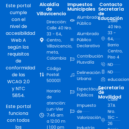
Alcaldía
Impuestos
Contacto
Este portal
de
Municipales
Secretaría
cumple
Villavicencio
de
Alumbrado
Educación
con el
Calle
Dirección:
Público
nivel de
40 Nro.
Calle 40 Nro.
accesibilidad
33 -
Alumbrado
33 - 64,
64,
Web A
Público
Centro,
Barrio
Declarativo
Villavicencio,
según los
Centro,
meta,
requisitos
Contribución
Piso 4
Colombia
de
Plusvalía
ND
conformidad
Código
ND
Delineación
de las
Postal:
Urbana
educacion
500001
WCAG 2.0
Secretaría
y NTC
Espectáculos
Horario
de
5854.
Públicos
Movilidad
de
Calle
atención:
Impuesto
37A
Este portal
Lun-Vier
de
Nro.
funciona
7:45 am
Valorización
19C -
con todos
a 12:00 m
26
los
| 1:00 pm
Industría