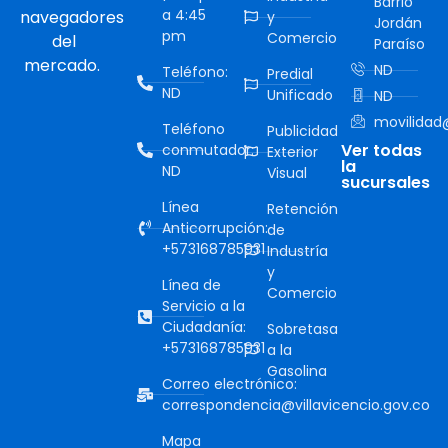
Barrio
a 4:45
navegadores
y
Jordán
pm
Comercio
del
Paraíso
mercado.
ND
Teléfono:
Predial
ND
Unificado
ND
movilidad@
Teléfono
Publicidad
Ver todas
conmutador:
Exterior
la
ND
Visual
sucursales
Línea
Retención
Anticorrupción:
de
+573168785931
Industría
y
Línea de
Comercio
Servicio a la
Ciudadanía:
Sobretasa
+573168785931
a la
Gasolina
Correo electrónico:
correspondencia@villavicencio.gov.co
Mapa