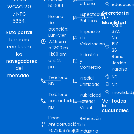
Urbana
educacion
500001
WCAG 2.0
Secretaría
y NTC
Espectáculos
Horario
de
5854.
Públicos
Movilidad
de
Calle
atención:
Impuesto
37A
Este portal
Lun-Vier
de
Nro.
funciona
7:45 am
Valorización
19C -
con todos
a 12:00 m
26
los
| 1:00 pm
Industría
Barrio
a 4:45
navegadores
y
Jordán
pm
Comercio
del
Paraíso
mercado.
ND
Teléfono:
Predial
ND
Unificado
ND
movilidad@
Teléfono
Publicidad
Ver todas
conmutador:
Exterior
la
ND
Visual
sucursales
Línea
Retención
Anticorrupción:
de
+573168785931
Industría