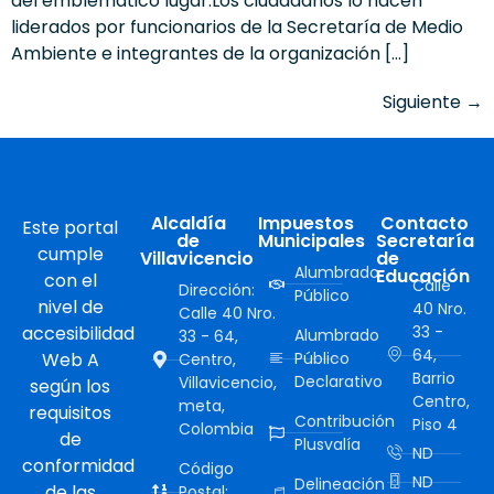
del emblemático lugar.Los ciudadanos lo hacen
liderados por funcionarios de la Secretaría de Medio
Ambiente e integrantes de la organización […]
Siguiente
→
Alcaldía
Impuestos
Contacto
Este portal
de
Municipales
Secretaría
cumple
Villavicencio
de
Alumbrado
Educación
con el
Calle
Dirección:
Público
nivel de
40 Nro.
Calle 40 Nro.
accesibilidad
33 -
Alumbrado
33 - 64,
64,
Web A
Público
Centro,
Barrio
Declarativo
Villavicencio,
según los
Centro,
meta,
requisitos
Contribución
Piso 4
Colombia
de
Plusvalía
ND
conformidad
Código
ND
Delineación
de las
Postal: