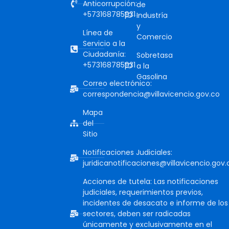
Anticorrupción:
de
+573168785931
Industría
y
Línea de
Comercio
Servicio a la
Ciudadanía:
Sobretasa
+573168785931
a la
Gasolina
Correo electrónico:
correspondencia@villavicencio.gov.co
Mapa
del
Sitio
Notificaciones Judiciales:
juridicanotificaciones@villavicencio.gov.
Acciones de tutela: Las notificaciones
judiciales, requerimientos previos,
incidentes de desacato e informe de los
sectores, deben ser radicadas
únicamente y exclusivamente en el