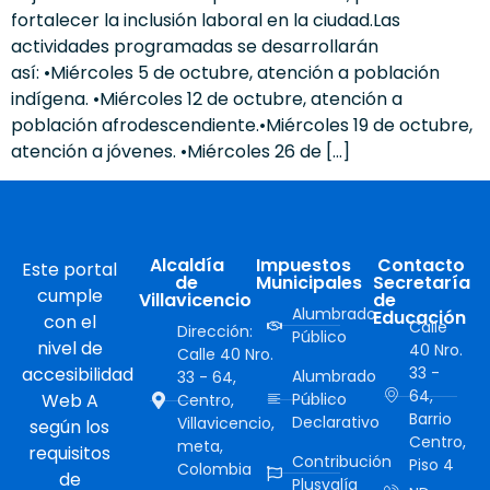
fortalecer la inclusión laboral en la ciudad.Las
actividades programadas se desarrollarán
así: •Miércoles 5 de octubre, atención a población
indígena. •Miércoles 12 de octubre, atención a
población afrodescendiente.•Miércoles 19 de octubre,
atención a jóvenes. •Miércoles 26 de […]
Alcaldía
Impuestos
Contacto
Este portal
de
Municipales
Secretaría
cumple
Villavicencio
de
Alumbrado
Educación
con el
Calle
Dirección:
Público
nivel de
40 Nro.
Calle 40 Nro.
accesibilidad
33 -
Alumbrado
33 - 64,
64,
Web A
Público
Centro,
Barrio
Declarativo
Villavicencio,
según los
Centro,
meta,
requisitos
Contribución
Piso 4
Colombia
de
Plusvalía