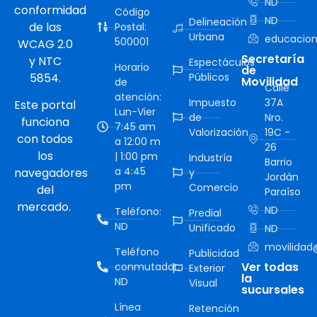
ND
conformidad
Código
ND
Delineación
de las
Postal:
Urbana
educacion
500001
WCAG 2.0
Secretaría
y NTC
Espectáculos
Horario
de
5854.
Públicos
Movilidad
de
Calle
atención:
Impuesto
37A
Este portal
Lun-Vier
de
Nro.
funciona
7:45 am
Valorización
19C -
con todos
a 12:00 m
26
los
| 1:00 pm
Industría
Barrio
a 4:45
navegadores
y
Jordán
pm
Comercio
del
Paraíso
mercado.
ND
Teléfono:
Predial
ND
Unificado
ND
movilidad@
Teléfono
Publicidad
Ver todas
conmutador:
Exterior
la
ND
Visual
sucursales
Línea
Retención