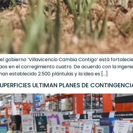
el gobierno ‘Villavicencio Cambia Contigo’ está fortalec
jaos en el corregimiento cuatro. De acuerdo con la ingeni
an establecido 2.500 plántulas y la idea es […]
UPERFICIES ULTIMAN PLANES DE CONTINGENCIA