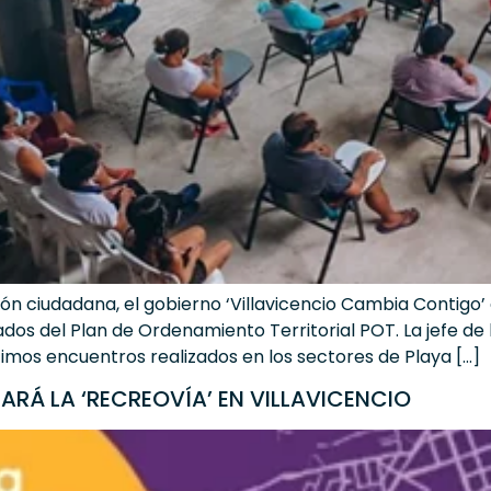
ión ciudadana, el gobierno ‘Villavicencio Cambia Contig
llados del Plan de Ordenamiento Territorial POT. La jefe de 
imos encuentros realizados en los sectores de Playa […]
RÁ LA ‘RECREOVÍA’ EN VILLAVICENCIO