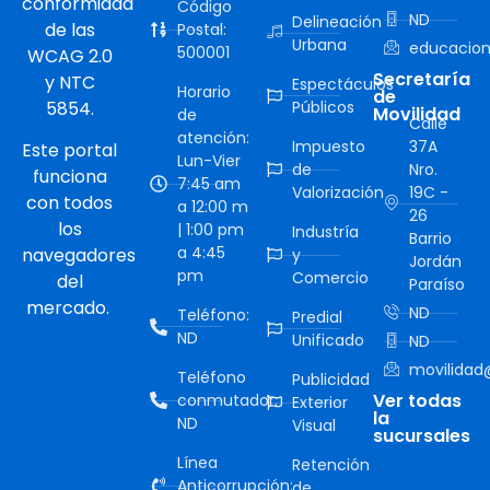
conformidad
Código
ND
Delineación
de las
Postal:
Urbana
educacion
500001
WCAG 2.0
Secretaría
y NTC
Espectáculos
Horario
de
5854.
Públicos
Movilidad
de
Calle
atención:
Impuesto
37A
Este portal
Lun-Vier
de
Nro.
funciona
7:45 am
Valorización
19C -
con todos
a 12:00 m
26
los
| 1:00 pm
Industría
Barrio
a 4:45
navegadores
y
Jordán
pm
Comercio
del
Paraíso
mercado.
ND
Teléfono:
Predial
ND
Unificado
ND
movilidad@
Teléfono
Publicidad
Ver todas
conmutador:
Exterior
la
ND
Visual
sucursales
Línea
Retención
Anticorrupción:
de