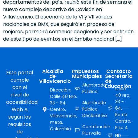
departamentos del país, reunió este fin de semana el
nuevo complejo deportivo de Covisán en
Villavicencio. El escenario de la VI y VII válidas
nacionales de BMX, que seguirá en proceso de
mejoras, permitirá continuar acogiendo y ser anfitrión
de este tipo de eventos en el ámbito nacional […]
Alcaldía
Impuestos
Contacto
Este portal
de
Municipales
Secretaría
cumple
Villavicencio
de
Alumbrado
Educación
con el
Calle
Dirección:
Público
nivel de
40 Nro.
Calle 40 Nro.
accesibilidad
33 -
Alumbrado
33 - 64,
64,
Web A
Público
Centro,
Barrio
Declarativo
Villavicencio,
según los
Centro,
meta,
requisitos
Contribución
Piso 4
Colombia
de
Plusvalía
ND