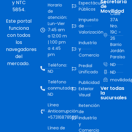
Secretaría
y NTC
Espectáculos
Horario
de
5854.
Públicos
Movilidad
de
Calle
atención:
Impuesto
37A
Este portal
Lun-Vier
de
Nro.
funciona
7:45 am
Valorización
19C -
con todos
a 12:00 m
26
los
| 1:00 pm
Industría
Barrio
a 4:45
navegadores
y
Jordán
pm
Comercio
del
Paraíso
mercado.
ND
Teléfono:
Predial
ND
Unificado
ND
movilidad@
Teléfono
Publicidad
Ver todas
conmutador:
Exterior
la
ND
Visual
sucursales
Línea
Retención
Anticorrupción:
de
+573168785931
Industría
y
Línea de
Comercio