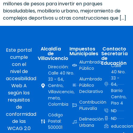
millones de pesos para invertir en parques
biosaludables, mobiliario urbano, mejoramiento de
complejos deportivos u otras construcciones que […]
Alcaldía
Impuestos
Contacto
Este portal
de
Municipales
Secretaría
cumple
Villavicencio
de
Alumbrado
Educación
con el
Calle
Dirección:
Público
nivel de
40 Nro.
Calle 40 Nro.
accesibilidad
33 -
Alumbrado
33 - 64,
64,
Web A
Público
Centro,
Barrio
Declarativo
Villavicencio,
según los
Centro,
meta,
requisitos
Contribución
Piso 4
Colombia
de
Plusvalía
ND
conformidad
Código
ND
Delineación
de las
Postal:
Urbana
educacion
500001
WCAG 2.0