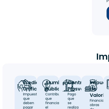
Im
Predial
Alumbrado
Contribución
Impues
Unificado
Público
Plusvalía
de
Impuesto
Contribución
Pago
Valoriz
que
que
que
Financia
deben
financia
se
obras
pagar
el
realiza