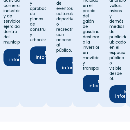
actividades
incluido
anuncios,
y
de
tura
comerciales,
en el
vallas,
aprobación
eventos
industriales
precio
avisos
de
culturales,
y de
del
y
planos
deportivos
servicios
galón
demás
de
o
ejercidas
de
medios
construcción
recreativos
s
dentro
gasolina,
de
y
con
os
del
destinado
publicida
urbanismo.
acceso
municipio.
a la
ubicados
al
inversión
en el
público.
en
espacio
Más
Más
información
movilidad
público
información
y
o
Más
s
información
transporte.
visible
ación
desde
él.
Más
información
M
infor