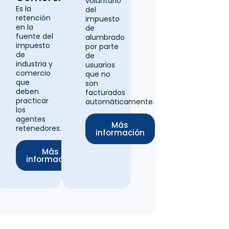
voluntario
Es la
del
retención
impuesto
en la
de
fuente del
alumbrado
impuesto
por parte
de
de
industria y
d
usuarios
comercio
que no
que
son
deben
facturados
practicar
automáticamente.
los
agentes
Más
retenedores.
información
Más
información
ás
mación