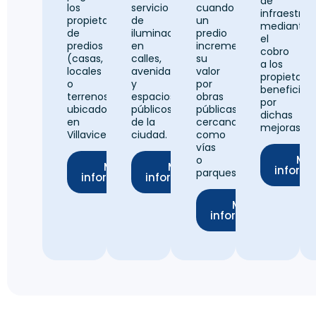
de
los
servicio
cuando
infraestruc
propietarios
de
un
mediante
de
iluminación
predio
el
predios
en
incrementa
cobro
(casas,
calles,
su
a los
locales
avenidas
valor
propietario
o
y
por
beneficiad
terrenos)
espacios
obras
por
ubicados
públicos
públicas
dichas
en
de la
cercanas,
mejoras.
Villavicencio.
ciudad.
como
vías
Má
o
Más
Más
inform
parques.
información
información
Más
información