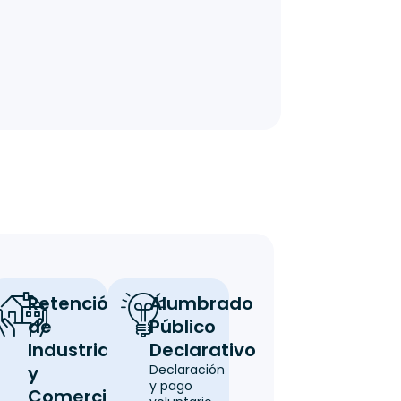
idad
Retención
Alumbrado
r
de
Público
Industria
Declarativo
y
Declaración
y pago
Comercio