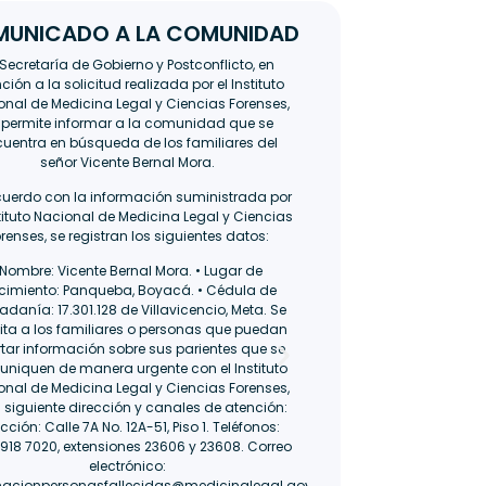
UNICADO A LA COMUNIDAD
 Secretaría de Gobierno y Postconflicto, en
La Secretaría de Gobie
ción a la solicitud realizada por el Instituto
atención a la solicitud p
onal de Medicina Legal y Ciencias Forenses,
Nacional de Medicina Le
 permite informar a la comunidad que se
informa a la comunida
uentra en búsqueda de los familiares del
encuentra en la búsque
señor Vicente Bernal Mora.
señor Huber Antonio Ca
con la información sumi
uerdo con la información suministrada por
Nacional de Medicina Le
stituto Nacional de Medicina Legal y Ciencias
se registran los siguient
renses, se registran los siguientes datos:
Antonio Carrill
nacimiento: Guama
Nombre: Vicente Bernal Mora. • Lugar de
ciudadanía: 17.31
cimiento: Panqueba, Boyacá. • Cédula de
Villavicencio, Meta.
Se 
adanía: 17.301.128 de Villavicencio, Meta. Se
a cualquier person
cita a los familiares o personas que puedan
información sobre sus p
tar información sobre sus parientes que se
mencionado ciudadano 
niquen de manera urgente con el Instituto
mayor brevedad posible, 
onal de Medicina Legal y Ciencias Forenses,
de Medicina Legal y Cien
a siguiente dirección y canales de atención:
los siguientes canales
ección: Calle 7A No. 12A-51, Piso 1. Teléfonos:
Carrera 6 No. 24A-02. T
 918 7020, extensiones 23606 y 23608. Correo
extensión 70315. 
electrónico:
informacionpers
macionpersonasfallecidas@medicinalegal.gov.co.