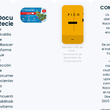
COM
—
PICO Y PLACA
La
Documentos
—
aten
Recientes
Naci
se
a
enc
lcaldía
e
—
illavicencio
De ac
Decreto 015 de
el In
nforma
2026 ·
Fo
ue
Secretaría de
Movilidad de
a
•
Villavicencio
ección
na
e
ciud
soli
ocumentos
apor
ecientes
comu
a
Naci
e
en l
ncuentra
Dir
abilitada.
(601)
nvitamos
infor